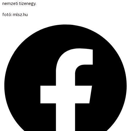
nemzeti tizenegy.
fotó: mlsz.hu