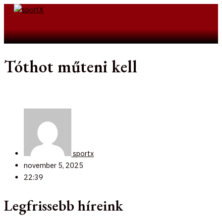
Skip
to
Search
content
Tóthot műteni kell
sportx
november 5, 2025
22:39
Legfrissebb híreink