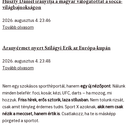
Huszty Dániel irányítja a magyar válogatottat a socca-
világbajnokságon
2026. augusztus 4.
23:46
Tovább olvasom
Aranyérmet nyert Szilágyi Erik az Európa-kupán
2026. augusztus 4.
23:48
Tovább olvasom
Nem egy szokásos sporthírportál, hanem
egy új nézőpont
. Nálunk
minden belefér: foci, kosár, kézi, UFC, darts – ha mozog, mi
hozzuk.
Friss hírek, erős sztorik, laza stílusban.
Nem tolunk rizsát,
csak amit tényleg érdemes tudni. Sport X azoknak,
akik nem csak
nézik a meccset, hanem értik is
. Csatlakozz, ha te is másképp
pörgeted a sportot.