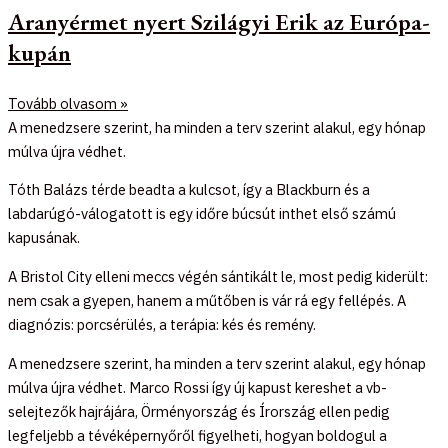
Aranyérmet nyert Szilágyi Erik az Európa-
kupán
Tovább olvasom »
A menedzsere szerint, ha minden a terv szerint alakul, egy hónap
múlva újra védhet.
Tóth Balázs térde beadta a kulcsot, így a Blackburn és a
labdarúgó-válogatott is egy időre búcsút inthet első számú
kapusának.
A Bristol City elleni meccs végén sántikált le, most pedig kiderült:
nem csak a gyepen, hanem a műtőben is vár rá egy fellépés. A
diagnózis: porcsérülés, a terápia: kés és remény.
A menedzsere szerint, ha minden a terv szerint alakul, egy hónap
múlva újra védhet. Marco Rossi így új kapust kereshet a vb-
selejtezők hajrájára, Örményország és Írország ellen pedig
legfeljebb a tévéképernyőről figyelheti, hogyan boldogul a