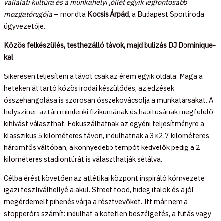
vállalati kultúra és a munkahelyi jóllét egyik legfontosabb
mozgatórugója
– mondta
Kocsis Árpád
, a Budapest Sportiroda
ügyvezetője.
Közös felkészülés, testhezálló távok, majd bulizás DJ Dominique-
kal
Sikeresen teljesíteni a távot csak az érem egyik oldala. Maga a
heteken át tartó közös irodai készülődés, az edzések
összehangolása is szorosan összekovácsolja a munkatársakat. A
helyszínen aztán mindenki fizikumának és habitusának megfelelő
kihívást választhat. Fókuszálhatnak az egyéni teljesítményre a
klasszikus 5 kilométeres távon, indulhatnak a 3×2,7 kilométeres
háromfős váltóban, a könnyedebb tempót kedvelők pedig a 2
kilométeres stadiontúrát is választhatják sétálva.
Célba érést követően az atlétikai központ inspiráló környezete
igazi fesztiválhellyé alakul. Street food, hideg italok és a jól
megérdemelt pihenés várja a résztvevőket. Itt már nem a
stopperóra számít: indulhat a kötetlen beszélgetés, a futás vagy