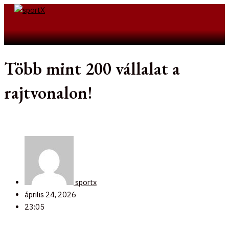
Skip
to
Search
content
Több mint 200 vállalat a
rajtvonalon!
sportx
április 24, 2026
23:05