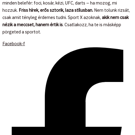
minden belefér: foci, kosár, kézi, UFC, darts – ha mozog, mi
hozzuk.
Friss hírek, erős sztorik, laza stílusban.
Nem tolunk rizsát,
csak amit tényleg érdemes tudni. Sport X azoknak,
akik nem csak
nézik a meccset, hanem értik is
. Csatlakozz, ha te is másképp
pörgeted a sportot.
Facebook-f