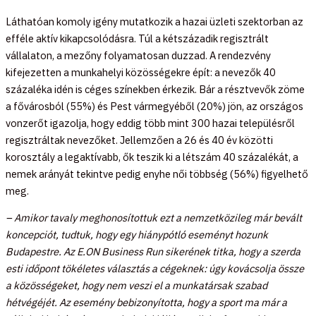
Láthatóan komoly igény mutatkozik a hazai üzleti szektorban az
efféle aktív kikapcsolódásra. Túl a kétszázadik regisztrált
vállalaton, a mezőny folyamatosan duzzad. A rendezvény
kifejezetten a munkahelyi közösségekre épít: a nevezők 40
százaléka idén is céges színekben érkezik. Bár a résztvevők zöme
a fővárosból (55%) és Pest vármegyéből (20%) jön, az országos
vonzerőt igazolja, hogy eddig több mint 300 hazai településről
regisztráltak nevezőket. Jellemzően a 26 és 40 év közötti
korosztály a legaktívabb, ők teszik ki a létszám 40 százalékát, a
nemek arányát tekintve pedig enyhe női többség (56%) figyelhető
meg.
– Amikor tavaly meghonosítottuk ezt a nemzetközileg már bevált
koncepciót, tudtuk, hogy egy hiánypótló eseményt hozunk
Budapestre. Az E.ON Business Run sikerének titka, hogy a szerda
esti időpont tökéletes választás a cégeknek: úgy kovácsolja össze
a közösségeket, hogy nem veszi el a munkatársak szabad
hétvégéjét. Az esemény bebizonyította, hogy a sport ma már a