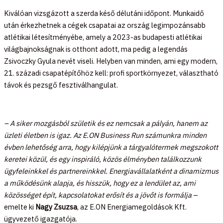
Kiválóan vizsgázott a szerda késő délutáni időpont. Munkaidő
után érkezhetnek a cégek csapatai az ország legimpozánsabb
atlétikai létesítményébe, amely a 2023-as budapesti atlétikai
világbajnokságnak is otthont adott, ma pedig a legendás
Zsivoczky Gyula nevét viseli. Helyben van minden, ami egy modern,
21. századi csapatépítőhöz kell: profi sportkörnyezet, választható
távok és pezsgő fesztiválhangulat.
– A siker mozgásból születik és ez nemcsak a pályán, hanem az
üzleti életben is igaz. Az E.ON Business Run számunkra minden
évben lehetőség arra, hogy kilépjünk a tárgyalótermek megszokott
keretei közül, és egy inspiráló, közös élményben találkozzunk
ügyfeleinkkel és partnereinkkel. Energiavállalatként a dinamizmus
a működésünk alapja, és hisszük, hogy ez a lendület az, ami
közösséget épít, kapcsolatokat erősít és a jövőt is formálja
–
emelte ki
Nagy Zsuzsa
, az E.ON Energiamegoldások Kft.
ügyvezető igazgatója.