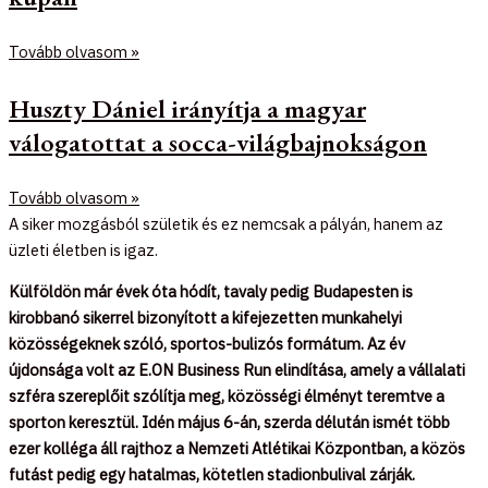
Tovább olvasom »
Huszty Dániel irányítja a magyar
válogatottat a socca-világbajnokságon
Tovább olvasom »
A siker mozgásból születik és ez nemcsak a pályán, hanem az
üzleti életben is igaz.
Külföldön már évek óta hódít, tavaly pedig Budapesten is
kirobbanó sikerrel bizonyított a kifejezetten munkahelyi
közösségeknek szóló, sportos-bulizós formátum. Az év
újdonsága volt az E.ON Business Run elindítása, amely a vállalati
szféra szereplőit szólítja meg, közösségi élményt teremtve a
sporton keresztül. Idén május 6-án, szerda délután ismét több
ezer kolléga áll rajthoz a Nemzeti Atlétikai Központban, a közös
futást pedig egy hatalmas, kötetlen stadionbulival zárják.