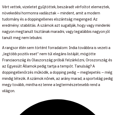
Vért vettek, vizeletet gyűjtöttek, beszáradt vérfoltot elemeztek,
növekedési hormonra vadásztak – mindent, amit a modern
tudomány és a doppingellenes elszántság megenged. Az
eredmény: stabilitás. A számok azt sugallják, hogy vagy mindenki
nagyon megtanult tisztának maradni, vagy legalábbis nagyon jól
tanult meg nem lebukni.
A rangsor élén sem történt forradalom: India továbbra is vezeti a
„legtöbb pozitív eset” nem túl elegáns listáját, mögötte
Franciaország és Olaszország próbál felzárkózni, Oroszország és
az Egyesült Államok pedig tartja a tempót. Tanulság? A
doppingellenőrzés működik, a dopping pedig – meglepetés – még
mindig létezik. A számok nőnek, az arány marad, a sportvilág pedig
megy tovább, mintha ez lenne a legtermészetesebb rend a
világon.