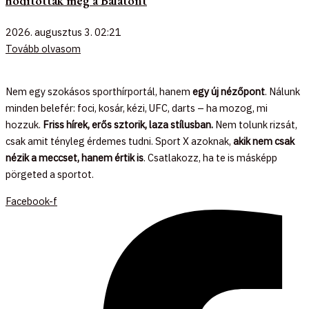
hódították meg a Balatont
2026. augusztus 3.
02:21
Tovább olvasom
Nem egy szokásos sporthírportál, hanem
egy új nézőpont
. Nálunk
minden belefér: foci, kosár, kézi, UFC, darts – ha mozog, mi
hozzuk.
Friss hírek, erős sztorik, laza stílusban.
Nem tolunk rizsát,
csak amit tényleg érdemes tudni. Sport X azoknak,
akik nem csak
nézik a meccset, hanem értik is
. Csatlakozz, ha te is másképp
pörgeted a sportot.
Facebook-f