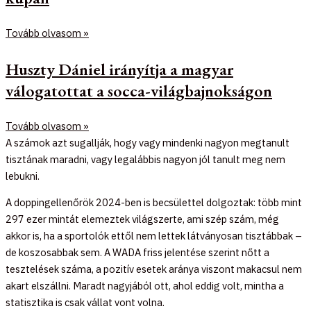
Tovább olvasom »
Huszty Dániel irányítja a magyar
válogatottat a socca-világbajnokságon
Tovább olvasom »
A számok azt sugallják, hogy vagy mindenki nagyon megtanult
tisztának maradni, vagy legalábbis nagyon jól tanult meg nem
lebukni.
A doppingellenőrök 2024-ben is becsülettel dolgoztak: több mint
297 ezer mintát elemeztek világszerte, ami szép szám, még
akkor is, ha a sportolók ettől nem lettek látványosan tisztábbak –
de koszosabbak sem. A WADA friss jelentése szerint nőtt a
tesztelések száma, a pozitív esetek aránya viszont makacsul nem
akart elszállni. Maradt nagyjából ott, ahol eddig volt, mintha a
statisztika is csak vállat vont volna.