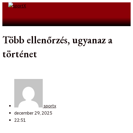
Skip
to
Search
content
Több ellenőrzés, ugyanaz a
történet
sportx
december 29, 2025
22:51