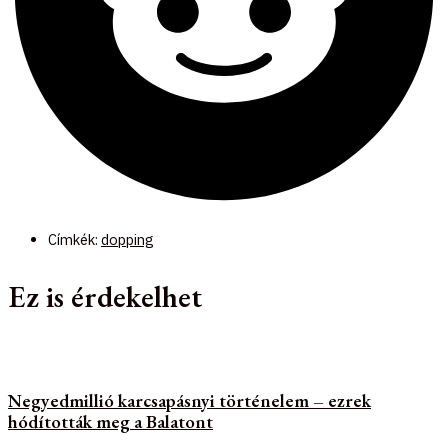
Címkék:
dopping
Ez is érdekelhet
Negyedmillió karcsapásnyi történelem – ezrek
hódították meg a Balatont