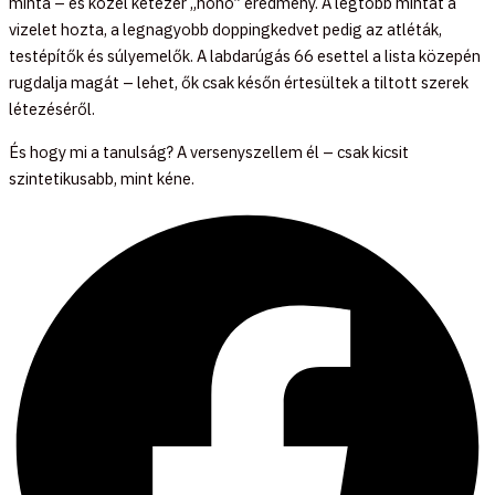
minta – és közel kétezer „nono” eredmény. A legtöbb mintát a
vizelet hozta, a legnagyobb doppingkedvet pedig az atléták,
testépítők és súlyemelők. A labdarúgás 66 esettel a lista közepén
rugdalja magát – lehet, ők csak későn értesültek a tiltott szerek
létezéséről.
És hogy mi a tanulság? A versenyszellem él – csak kicsit
szintetikusabb, mint kéne.