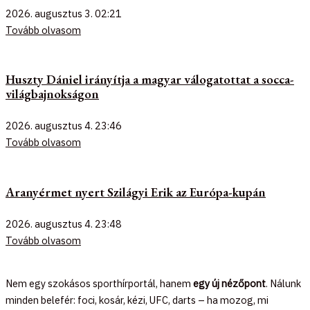
2026. augusztus 3.
02:21
Tovább olvasom
Huszty Dániel irányítja a magyar válogatottat a socca-
világbajnokságon
2026. augusztus 4.
23:46
Tovább olvasom
Aranyérmet nyert Szilágyi Erik az Európa-kupán
2026. augusztus 4.
23:48
Tovább olvasom
Nem egy szokásos sporthírportál, hanem
egy új nézőpont
. Nálunk
minden belefér: foci, kosár, kézi, UFC, darts – ha mozog, mi