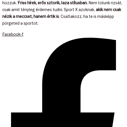
hozzuk.
Friss hírek, erős sztorik, laza stílusban.
Nem tolunk rizsát,
csak amit tényleg érdemes tudni. Sport X azoknak,
akik nem csak
nézik a meccset, hanem értik is
. Csatlakozz, ha te is másképp
pörgeted a sportot.
Facebook-f