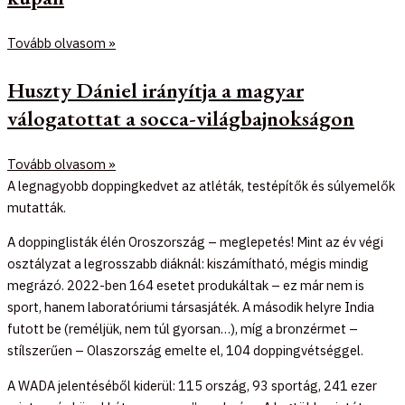
Tovább olvasom »
Huszty Dániel irányítja a magyar
válogatottat a socca-világbajnokságon
Tovább olvasom »
A legnagyobb doppingkedvet az atléták, testépítők és súlyemelők
mutatták.
A doppinglisták élén Oroszország – meglepetés! Mint az év végi
osztályzat a legrosszabb diáknál: kiszámítható, mégis mindig
megrázó. 2022-ben 164 esetet produkáltak – ez már nem is
sport, hanem laboratóriumi társasjáték. A második helyre India
futott be (reméljük, nem túl gyorsan…), míg a bronzérmet –
stílszerűen – Olaszország emelte el, 104 doppingvétséggel.
A WADA jelentéséből kiderül: 115 ország, 93 sportág, 241 ezer