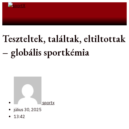
Skip
to
Search
content
Teszteltek, találtak, eltiltottak
– globális sportkémia
sportx
július 30, 2025
13:42