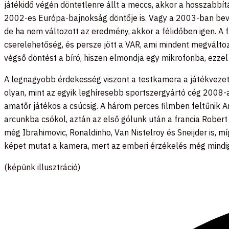
játékidő végén döntetlenre állt a meccs, akkor a hosszabbítá
2002-es Európa-bajnokság döntője is. Vagy a 2003-ban beve
de ha nem változott az eredmény, akkor a félidőben igen. A 
cserelehetőség, és persze jött a VAR, ami mindent megválto
végső döntést a bíró, hiszen elmondja egy mikrofonba, ezzel n
A legnagyobb érdekesség viszont a testkamera a játékvezető
olyan, mint az egyik leghíresebb sportszergyártó cég 2008-a
amatőr játékos a csúcsig. A három perces filmben feltűnik A
arcunkba csókol, aztán az első gólunk után a francia Robert
még Ibrahimovic, Ronaldinho, Van Nistelroy és Sneijder is, m
képet mutat a kamera, mert az emberi érzékelés még mindig
(képünk illusztráció)