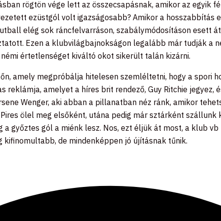
sban rögtön vége lett az összecsapásnak, amikor az egyik fél 
zetett ezüstgól volt igazságosabb? Amikor a hosszabbítás el
futball elég sok ráncfelvarráson, szabálymódosításon esett át
ztatott. Ezen a klubvilágbajnokságon legalább már tudják a n
émi értetlenséget kiváltó okot sikerült talán kizárni.
n, amely megpróbálja hitelesen szemléltetni, hogy a spori ho
s reklámja, amelyet a híres brit rendező, Guy Ritchie jegyez,
rsene Wenger, aki abban a pillanatban néz ránk, amikor tehet
 Pires ölel meg elsőként, utána pedig már sztárként szállunk
íg a győztes gól a miénk lesz. Nos, ezt éljük át most, a klub 
 kifinomultabb, de mindenképpen jó újításnak tűnik.