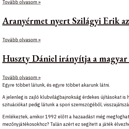
Tovább olvasom »
Aranyérmet nyert Szilágyi Erik 
Tovább olvasom »
Huszty Dániel irányítja a magyar
Tovább olvasom »
Egyre többet látunk, és egyre többet akarunk látni.
A jelenleg is zajló klubvilágbajnokság érdekes újításokat i
szituációkat pedig látunk a spori szemszögéből, visszajátsz
Emlékeztek, amikor 1992 előtt a hazaadást még megfoghatt
mezőnyjátékosokhoz? Talán azért ez segített a játék élvezh