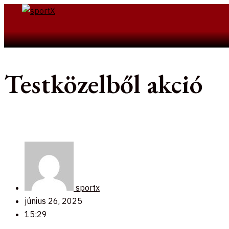
Skip
to
Search
content
Testközelből akció
sportx
június 26, 2025
15:29