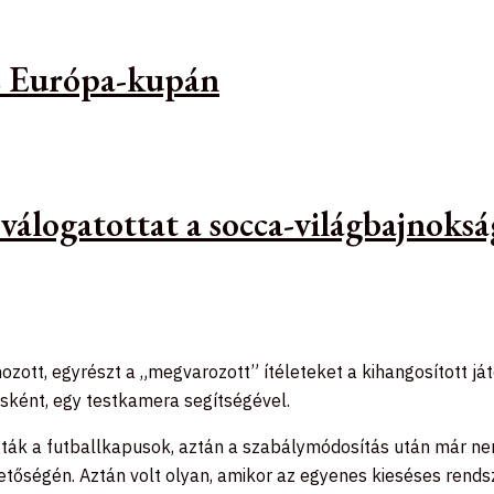
az Európa-kupán
 válogatottat a socca-világbajnoks
s hozott, egyrészt a „megvarozott” ítéleteket a kihangosított
ásként, egy testkamera segítségével.
ák a futballkapusok, aztán a szabálymódosítás után már ne
etőségén. Aztán volt olyan, amikor az egyenes kieséses rend