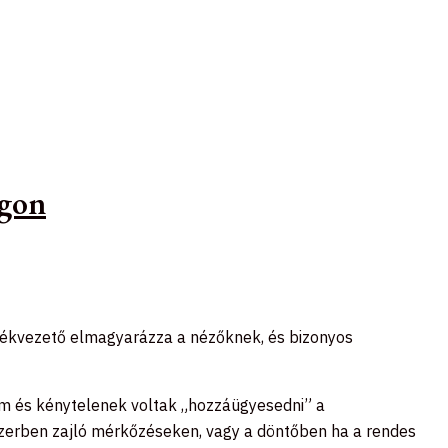
ágon
 játékvezető elmagyarázza a nézőknek, és bizonyos
m és kénytelenek voltak „hozzáügyesedni” a
szerben zajló mérkőzéseken, vagy a döntőben ha a rendes