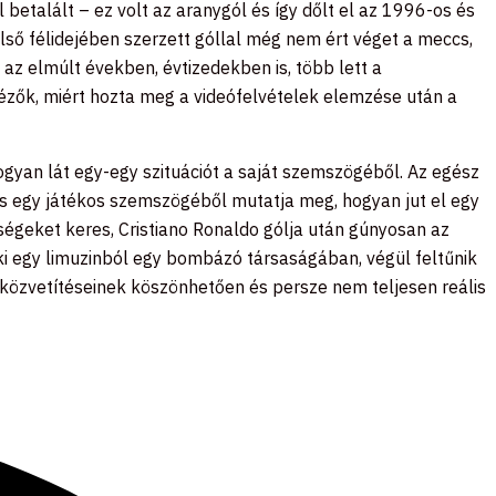
betalált – ez volt az aranygól és így dőlt el az 1996-os és
ső félidejében szerzett góllal még nem ért véget a meccs,
 az elmúlt években, évtizedekben is, több lett a
ézők, miért hozta meg a videófelvételek elemzése után a
gyan lát egy-egy szituációt a saját szemszögéből. Az egész
 és egy játékos szemszögéből mutatja meg, hogyan jut el egy
ségeket keres, Cristiano Ronaldo gólja után gúnyosan az
 ki egy limuzinból egy bombázó társaságában, végül feltűnik
vb közvetítéseinek köszönhetően és persze nem teljesen reális