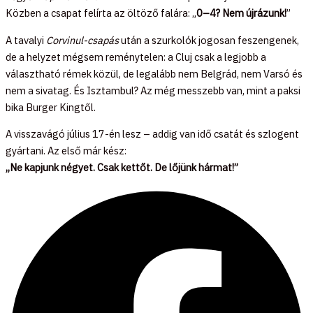
Közben a csapat felírta az öltöző falára: „
0–4? Nem újrázunk!
”
A tavalyi
Corvinul-csapás
után a szurkolók jogosan feszengenek,
de a helyzet mégsem reménytelen: a Cluj csak a legjobb a
választható rémek közül, de legalább nem Belgrád, nem Varsó és
nem a sivatag. És Isztambul? Az még messzebb van, mint a paksi
bika Burger Kingtől.
A visszavágó július 17-én lesz – addig van idő csatát és szlogent
gyártani. Az első már kész:
„Ne kapjunk négyet. Csak kettőt. De lőjünk hármat!”