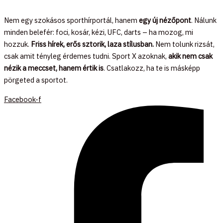
Nem egy szokásos sporthírportál, hanem
egy új nézőpont
. Nálunk
minden belefér: foci, kosár, kézi, UFC, darts – ha mozog, mi
hozzuk.
Friss hírek, erős sztorik, laza stílusban.
Nem tolunk rizsát,
csak amit tényleg érdemes tudni. Sport X azoknak,
akik nem csak
nézik a meccset, hanem értik is
. Csatlakozz, ha te is másképp
pörgeted a sportot.
Facebook-f