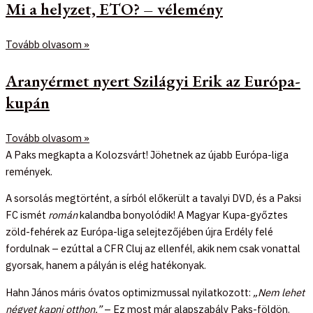
Mi a helyzet, ETO? – vélemény
Tovább olvasom »
Aranyérmet nyert Szilágyi Erik az Európa-
kupán
Tovább olvasom »
A Paks megkapta a Kolozsvárt! Jöhetnek az újabb Európa-liga
remények.
A sorsolás megtörtént, a sírból előkerült a tavalyi DVD, és a Paksi
FC ismét
román
kalandba bonyolódik! A Magyar Kupa-győztes
zöld-fehérek az Európa-liga selejtezőjében újra Erdély felé
fordulnak – ezúttal a CFR Cluj az ellenfél, akik nem csak vonattal
gyorsak, hanem a pályán is elég hatékonyak.
Hahn János máris óvatos optimizmussal nyilatkozott:
„Nem lehet
négyet kapni otthon.”
– Ez most már alapszabály Paks-földön.