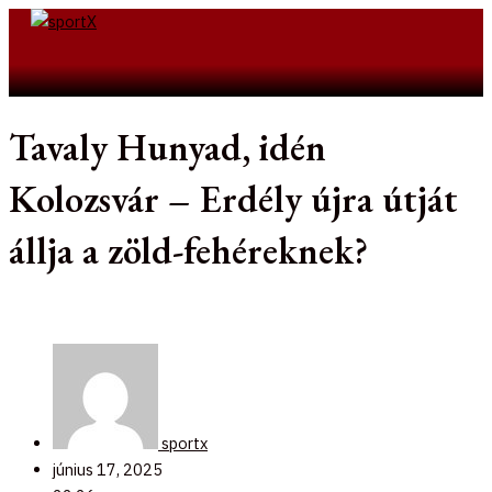
Skip
to
Search
content
Tavaly Hunyad, idén
Kolozsvár – Erdély újra útját
állja a zöld-fehéreknek?
sportx
június 17, 2025