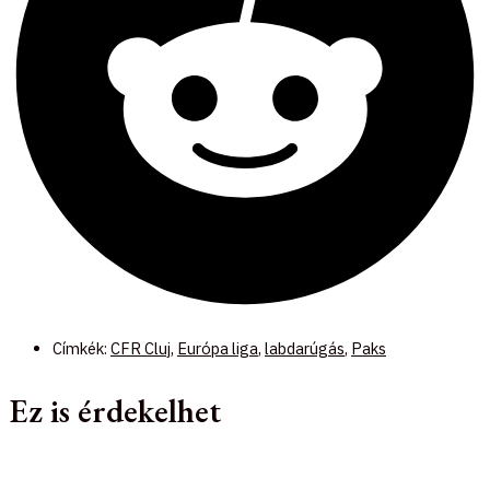
Címkék:
CFR Cluj
,
Európa liga
,
labdarúgás
,
Paks
Ez is érdekelhet