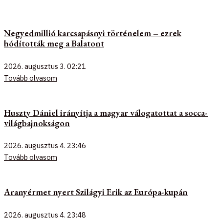
Negyedmillió karcsapásnyi történelem – ezrek
hódították meg a Balatont
2026. augusztus 3.
02:21
Tovább olvasom
Huszty Dániel irányítja a magyar válogatottat a socca-
világbajnokságon
2026. augusztus 4.
23:46
Tovább olvasom
Aranyérmet nyert Szilágyi Erik az Európa-kupán
2026. augusztus 4.
23:48