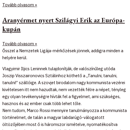
Tovább olvasom »
Aranyérmet nyert Szilágyi Erik az Európa-
kupán
Tovább olvasom »
Ősszel a Nemzetek Ligája-mérkőzések jönnek, addigra minden a
helyére kerül.
Vlagyimir Iljics Leninnek tulajdonítják, de valószínűleg utóda
Joszip Visszaironovics Sztálinhoz köthető a „Tanulni, tanulni,
tanulni!” szállóige. A szovjet birodalom nagy kommunista vezérei
kivételesen itt nem hazudtak, nem vezették félre a népet, tényleg
egy olyan tevékenységre hívták fel a figyelmet, ami szükséges,
hasznos és az ember csak több lehet tőle.
Nem tudom, Marco Rossi mennyire tanulmányozza a kommunista
történelmet, de talán a magyar labdarúgó-válogatott
öltözőjében most ő is háromszor ismételve, nyomatékosítva