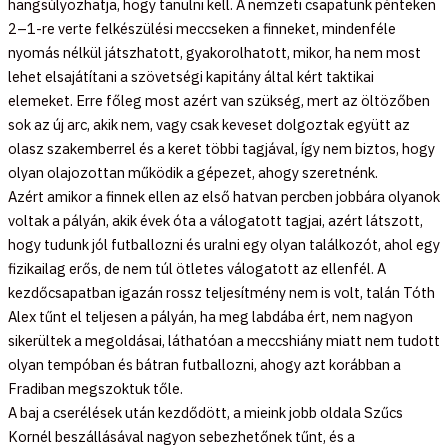
hangsúlyozhatja, hogy tanulni kell. A nemzeti csapatunk pénteken
2–1-re verte felkészülési meccseken a finneket, mindenféle
nyomás nélkül játszhatott, gyakorolhatott, mikor, ha nem most
lehet elsajátítani a szövetségi kapitány által kért taktikai
elemeket. Erre főleg most azért van szükség, mert az öltözőben
sok az új arc, akik nem, vagy csak keveset dolgoztak együtt az
olasz szakemberrel és a keret többi tagjával, így nem biztos, hogy
olyan olajozottan működik a gépezet, ahogy szeretnénk.
Azért amikor a finnek ellen az első hatvan percben jobbára olyanok
voltak a pályán, akik évek óta a válogatott tagjai, azért látszott,
hogy tudunk jól futballozni és uralni egy olyan találkozót, ahol egy
fizikailag erős, de nem túl ötletes válogatott az ellenfél. A
kezdőcsapatban igazán rossz teljesítmény nem is volt, talán Tóth
Alex tűnt el teljesen a pályán, ha meg labdába ért, nem nagyon
sikerültek a megoldásai, láthatóan a meccshiány miatt nem tudott
olyan tempóban és bátran futballozni, ahogy azt korábban a
Fradiban megszoktuk tőle.
A baj a cserélések után kezdődött, a mieink jobb oldala Szűcs
Kornél beszállásával nagyon sebezhetőnek tűnt, és a