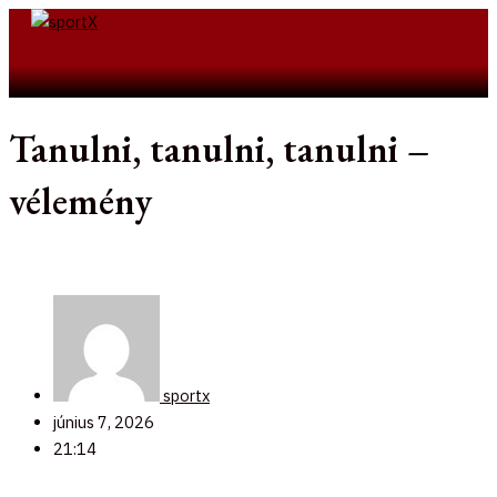
Skip
to
Search
content
Tanulni, tanulni, tanulni –
vélemény
sportx
június 7, 2026
21:14