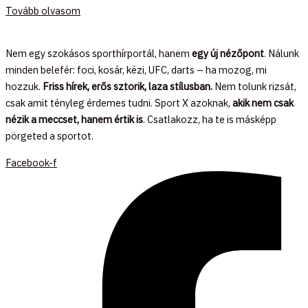
Tovább olvasom
Nem egy szokásos sporthírportál, hanem
egy új nézőpont
. Nálunk
minden belefér: foci, kosár, kézi, UFC, darts – ha mozog, mi
hozzuk.
Friss hírek, erős sztorik, laza stílusban.
Nem tolunk rizsát,
csak amit tényleg érdemes tudni. Sport X azoknak,
akik nem csak
nézik a meccset, hanem értik is
. Csatlakozz, ha te is másképp
pörgeted a sportot.
Facebook-f