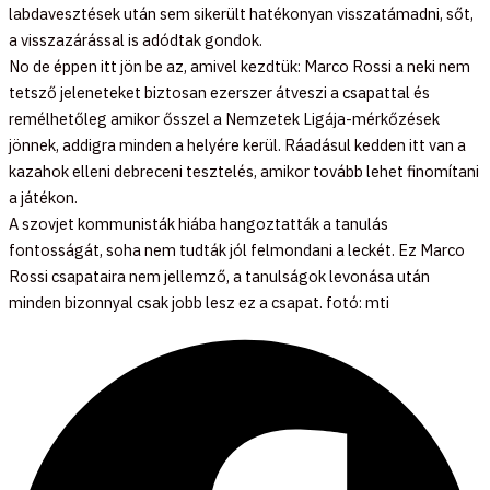
labdavesztések után sem sikerült hatékonyan visszatámadni, sőt,
a visszazárással is adódtak gondok.
No de éppen itt jön be az, amivel kezdtük: Marco Rossi a neki nem
tetsző jeleneteket biztosan ezerszer átveszi a csapattal és
remélhetőleg amikor ősszel a Nemzetek Ligája-mérkőzések
jönnek, addigra minden a helyére kerül. Ráadásul kedden itt van a
kazahok elleni debreceni tesztelés, amikor tovább lehet finomítani
a játékon.
A szovjet kommunisták hiába hangoztatták a tanulás
fontosságát, soha nem tudták jól felmondani a leckét. Ez Marco
Rossi csapataira nem jellemző, a tanulságok levonása után
minden bizonnyal csak jobb lesz ez a csapat. fotó: mti