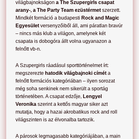
világbajnokságon
a The Szupergirls csapat
arany-, a The Party Team ezüstérmet
szerzett.
Mindkét formáció a budapesti
Rock and Magic
Egyesület
versenyzőiből áll, ami páratlan bravúr
– nincs más klub a világon, amelynek két
csapata is dobogóra állt volna ugyanazon a
felnőtt vb-n.
A Szupergirls ráadásul sporttörténelmet írt:
megszerezte
hatodik világbajnoki címét
a
felnőtt formációs kategóriában – ilyen sorozat
még soha senkinek nem sikerült a sportág
történetében. A csapat edzője,
Lengyel
Veronika
szerint a kettős magyar siker azt
mutatja, hogy a hazai akrobatikus rock and roll
világszinten is az élvonalba tartozik.
A párosok legmagasabb kategóriájában, a main