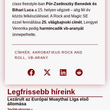
class freestyle-ban
Pór-Zselinszky Benedek és
Bihari Luca
a 15. helyen végzett – alig fél év
közös felkészüléssel. A Rock and Magic SE
ezzel fennállása
25. világbajnoki címét
, Lengyel
Veronika pedig
harmincadik vb-aranyát
ünnepelhette.
CÍMKÉK:
AKROBATIKUS ROCK AND
ROLL
,
VB-ARANY
Legfrissebb híreink
Lezárult az Európai Muaythai Liga első
állomása
Tovább olvasom »