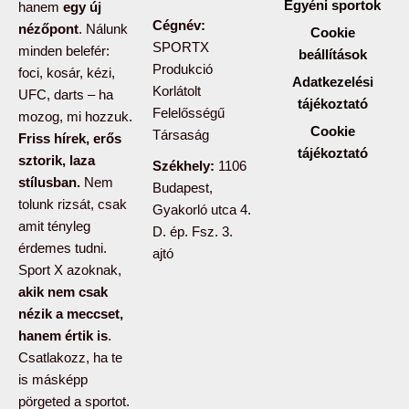
Egyéni sportok
hanem
egy új
Cégnév:
nézőpont
. Nálunk
Cookie
SPORTX
minden belefér:
beállítások
Produkció
foci, kosár, kézi,
Adatkezelési
Korlátolt
UFC, darts – ha
tájékoztató
Felelősségű
mozog, mi hozzuk.
Cookie
Társaság
Friss hírek, erős
tájékoztató
sztorik, laza
Székhely:
1106
stílusban.
Nem
Budapest,
tolunk rizsát, csak
Gyakorló utca 4.
amit tényleg
D. ép. Fsz. 3.
érdemes tudni.
ajtó
Sport X azoknak,
akik nem csak
nézik a meccset,
hanem értik is
.
Csatlakozz, ha te
is másképp
pörgeted a sportot.