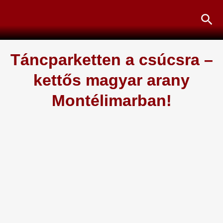
Skip
Sea
to
content
Táncparketten a csúcsra –
kettős magyar arany
Montélimarban!