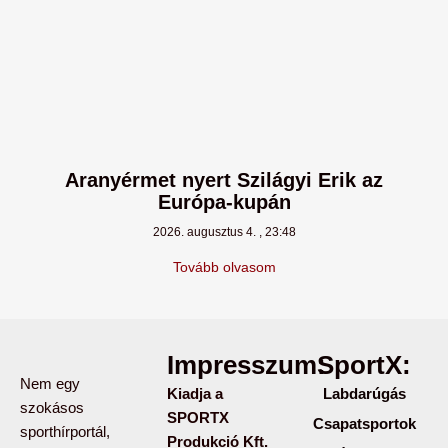
Aranyérmet nyert Szilágyi Erik az
Európa-kupán
2026. augusztus 4.
23:48
Tovább olvasom
Impresszum:
SportX:
Nem egy
Kiadja a
Labdarúgás
szokásos
SPORTX
Csapatsportok
sporthírportál,
Produkció Kft.