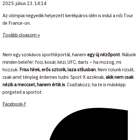
2025. július 23.
14:14
Az olimpiai negyedik helyezett kerékpáros idén is indul a női Tour
de France-on.
Tovább olvasom »
Nem egy szokásos sporthírportál, hanem
egy új nézőpont
. Nálunk
minden belefér: foci, kosár, kézi, UFC, darts – ha mozog, mi
hozzuk.
Friss hírek, erős sztorik, laza stílusban.
Nem tolunk rizsát,
csak amit tényleg érdemes tudni. Sport X azoknak,
akik nem csak
nézik a meccset, hanem értik is
. Csatlakozz, ha te is másképp
pörgeted a sportot.
Facebook-f