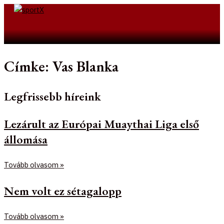
Skip
to
Search
content
Címke: Vas Blanka
Legfrissebb híreink
Lezárult az Európai Muaythai Liga első
állomása
Tovább olvasom »
Nem volt ez sétagalopp
Tovább olvasom »