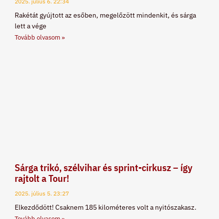
2025. július 6.
22:34
Rakétát gyújtott az esőben, megelőzött mindenkit, és sárga
lett a vége
Tovább olvasom »
Sárga trikó, szélvihar és sprint-cirkusz – így
rajtolt a Tour!
2025. július 5.
23:27
Elkezdődött! Csaknem 185 kilométeres volt a nyitószakasz.
Tovább olvasom »