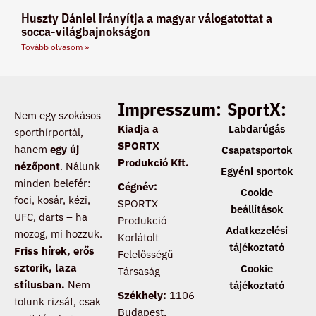
Huszty Dániel irányítja a magyar válogatottat a
socca-világbajnokságon
Tovább olvasom »
Impresszum:
SportX:
Nem egy szokásos
Kiadja a
Labdarúgás
sporthírportál,
SPORTX
hanem
egy új
Csapatsportok
Produkció Kft.
nézőpont
. Nálunk
Egyéni sportok
minden belefér:
Cégnév:
Cookie
foci, kosár, kézi,
SPORTX
beállítások
UFC, darts – ha
Produkció
Adatkezelési
mozog, mi hozzuk.
Korlátolt
tájékoztató
Friss hírek, erős
Felelősségű
sztorik, laza
Cookie
Társaság
stílusban.
Nem
tájékoztató
Székhely:
1106
tolunk rizsát, csak
Budapest,