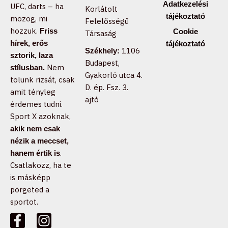
Adatkezelési
UFC, darts – ha
Korlátolt
tájékoztató
mozog, mi
Felelősségű
hozzuk.
Friss
Cookie
Társaság
hírek, erős
tájékoztató
1106
Székhely:
sztorik, laza
Budapest,
Nem
stílusban.
Gyakorló utca 4.
tolunk rizsát, csak
D. ép. Fsz. 3.
amit tényleg
ajtó
érdemes tudni.
Sport X azoknak,
akik nem csak
nézik a meccset,
.
hanem értik is
Csatlakozz, ha te
is másképp
pörgeted a
sportot.
F
T
I
a
i
n