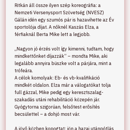
Ritkán áll össze ilyen szép koreográfia: a
Nemzeti Versenysport Szövetség (NVESZ)
Gálán idén egy szumós pár is hazavihette az Év
sportolója díjat. A nőknél Kaszás Elza, a
férfiaknál Berta Mike lett a legjobb.
„Nagyon jó érzés volt így kimenni, tudtam, hogy
mindkettőnket díjazzák” – mondta Mike, aki
legalább annyira büszke volt a párjára, mint a
trófeára.
A célok komolyak: Eb- és vb-kvalifikáció
mindkét oldalon. Elza már a válogatókat tolja
full gázzal, Mike pedig egy keresztszalag-
szakadás utáni rehabilitáció közepén jár.
Gyógytorna szigorúan, felsőtest erősítés
becsülettel – a dohjó most vár.
A jövő közben kopogtat: jön a hazai utánpótlás