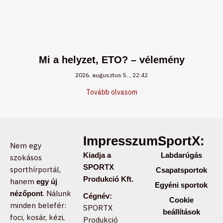
Mi a helyzet, ETO? – vélemény
2026. augusztus 5.
22:42
Tovább olvasom
Impresszum:
SportX:
Nem egy
Kiadja a
Labdarúgás
szokásos
SPORTX
sporthírportál,
Csapatsportok
Produkció Kft.
hanem
egy új
Egyéni sportok
. Nálunk
nézőpont
Cégnév:
Cookie
minden belefér:
SPORTX
beállítások
foci, kosár, kézi,
Produkció