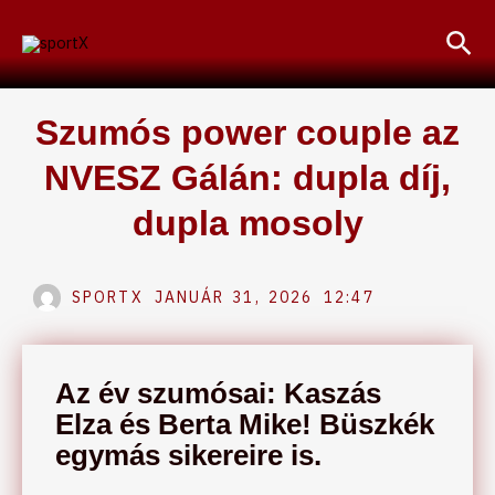
Skip
Sea
to
content
Szumós power couple az
NVESZ Gálán: dupla díj,
dupla mosoly
SPORTX
JANUÁR 31, 2026
12:47
Az év szumósai: Kaszás
Elza és Berta Mike! Büszkék
egymás sikereire is.