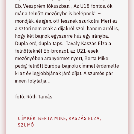
Eb, Veszprém fókuszban. „Az U18 fontos, ők
már a felnőtt mezőnybe is belépnek” –
mondják, és igen, ott lesznek szurkolni. Mert ez
a sztori nem csak a díjakról szól, hanem arról is,
hogy két bajnok egyszerre húz egy irányba.
Dupla erő, dupla taps. Tavaly Kaszás Elza a
felnőtteknél Eb-bronzot, az U21-esek
mezőnyében aranyérmet nyert, Berta Mike
pedig felnőtt Európa-bajnoki címmel érdemelte
ki az év legjobbjának járó díjat. A szumós pár
innen folytatja…
fotó: Róth Tamás
CÍMKÉK:
BERTA MIKE
,
KASZÁS ELZA
,
SZUMÓ