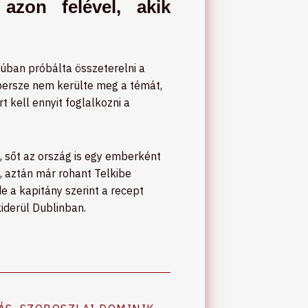
azon felével, akik
júban próbálta összeterelni a
a persze nem kerülte meg a témát,
 kell ennyit foglalkozni a
t, sőt az ország is egy emberként
, aztán már rohant Telkibe
e a kapitány szerint a recept
iderül Dublinban.