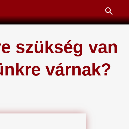
Searc
re szükség van
tünkre várnak?