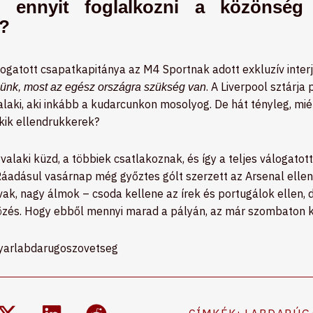
l ennyit foglalkozni a közönség 
k?
logatott csapatkapitánya az M4 Sportnak adott exkluzív inter
. A Liverpool sztárj
ünk, most az egész országra szükség van
laki, aki inkább a kudarcunkon mosolyog. De hát tényleg, miért
kik ellendrukkerek?
valaki küzd, a többiek csatlakoznak, és így a teljes válogatot
Ráadásul vasárnap még győztes gólt szerzett az Arsenal ellen
ak, nagy álmok – csoda kellene az írek és portugálok ellen, d
tközés. Hogy ebből mennyi marad a pályán, az már szombaton k
yarlabdarugoszovetseg