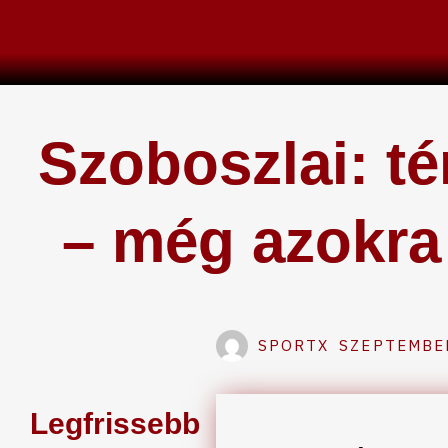
Skip
to
content
Szoboszlai: t
– még azokra 
SPORTX
SZEPTEMBER
Legfrissebb