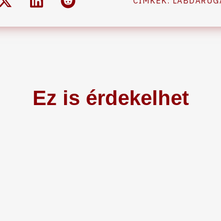
CÍMKÉK:
LABDARÚG
Ez is érdekelhet