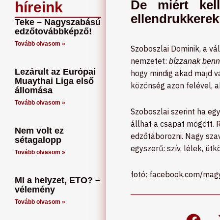
De miért kel
híreink
ellendrukkere
Teke – Nagyszabású
edzőtovábbképző!
Tovább olvasom »
Szoboszlai Dominik, a vá
nemzetet:
bízzanak benn
Lezárult az Európai
hogy mindig akad majd va
Muaythai Liga első
közönség azon felével, a
állomása
Tovább olvasom »
Szoboszlai szerint ha egy
állhat a csapat mögött. 
Nem volt ez
edzőtáborozni. Nagy szav
sétagalopp
egyszerű: szív, lélek, ü
Tovább olvasom »
fotó: facebook.com/mag
Mi a helyzet, ETO? –
vélemény
Tovább olvasom »