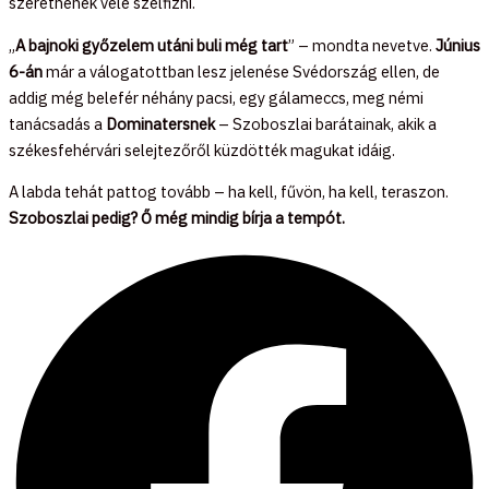
szeretnének vele szelfizni.
„
A bajnoki győzelem utáni buli még tart
” – mondta nevetve.
Június
6-án
már a válogatottban lesz jelenése Svédország ellen, de
addig még belefér néhány pacsi, egy gálameccs, meg némi
tanácsadás a
Dominatersnek
– Szoboszlai barátainak, akik a
székesfehérvári selejtezőről küzdötték magukat idáig.
A labda tehát pattog tovább – ha kell, fűvön, ha kell, teraszon.
Szoboszlai pedig? Ő még mindig bírja a tempót.