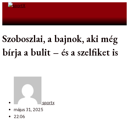
Skip
to
Search
content
Szoboszlai, a bajnok, aki még
bírja a bulit – és a szelfiket is
sportx
május 31, 2025
22:06