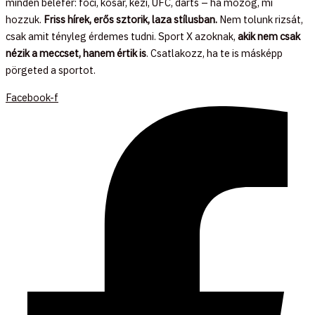
minden belefér: foci, kosár, kézi, UFC, darts – ha mozog, mi
hozzuk.
Friss hírek, erős sztorik, laza stílusban.
Nem tolunk rizsát,
csak amit tényleg érdemes tudni. Sport X azoknak,
akik nem csak
nézik a meccset, hanem értik is
. Csatlakozz, ha te is másképp
pörgeted a sportot.
Facebook-f