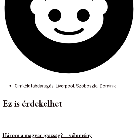
Címkék:
labdarúgás
,
Liverpool
,
Szoboszlai Dominik
Ez is érdekelhet
Három a magyar igazság? – vélemény