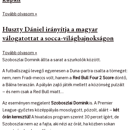
Tovább olvasom »
Huszty Dániel irányítja a magyar
válogatottat a socca-világbajnokságon
Tovább olvasom »
Szoboszlai Dominik állta a sarat a szurkolók között.
A futballszagú levegő egyenesen a Duna-partra csalta a tömeget:
nem, nem Fradi-meccs volt, hanem a
Red Bull Four 2 Score
döntő,
a Bálna teraszán. A pályán zajló játék mellett a közönség pulzált
– és nem csak a Red Bull miatt…
Az eseményen megjelent
Szoboszlai Dominik
is. A Premier
League-győztes középpályás mosolygott, pózolt, aláírt –
két
órán keresztül!
A hivatalos program szerint 30 percet ígért, de
Szoboszlai nem az a fajta, aki nézi az órát, ha közben sokan