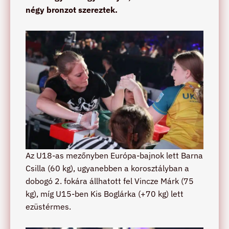
négy bronzot szereztek.
Az U18-as mezőnyben Európa-bajnok lett Barna
Csilla (60 kg), ugyanebben a korosztályban a
dobogó 2. fokára állhatott fel Vincze Márk (75
kg), míg U15-ben Kis Boglárka (+70 kg) lett
ezüstérmes.