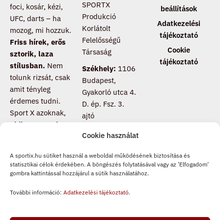
SPORTX
foci, kosár, kézi,
beállítások
Produkció
UFC, darts – ha
Adatkezelési
Korlátolt
mozog, mi hozzuk.
tájékoztató
Felelősségű
Friss hírek, erős
Cookie
Társaság
sztorik, laza
tájékoztató
stílusban.
Nem
Székhely:
1106
tolunk rizsát, csak
Budapest,
amit tényleg
Gyakorló utca 4.
érdemes tudni.
D. ép. Fsz. 3.
Sport X azoknak,
ajtó
akik nem csak
Cookie használat
nézik a meccset,
hanem értik is
.
A sportix.hu sütiket használ a weboldal működésének biztosítása és
Csatlakozz, ha te
statisztikai célok érdekében. A böngészés folytatásával vagy az ’Elfogadom’
is másképp
gombra kattintással hozzájárul a sütik használatához.
pörgeted a
További információ:
Adatkezelési tájékoztató
.
sportot.
F
T
I
a
i
n