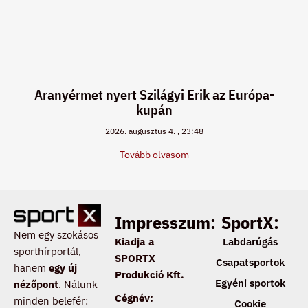
Aranyérmet nyert Szilágyi Erik az Európa-
kupán
2026. augusztus 4.
23:48
Tovább olvasom
Impresszum:
SportX:
Nem egy szokásos
Kiadja a
Labdarúgás
sporthírportál,
SPORTX
Csapatsportok
hanem
egy új
Produkció Kft.
Egyéni sportok
nézőpont
. Nálunk
Cégnév:
minden belefér:
Cookie