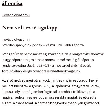
állomása
Tovább olvasom »
Nem volt ez sétagalopp
Tovább olvasom »
Szerdán spanyolok jönnek – készüljünk újabb záporra!
Szingapúrban nemcsak az ég szakadt le, de a magyar vízilabdázók
is úgy záporoztak, mintha a monszuneső mellé gólzáport is
rendeltek volna: Japánt 23–18-ra mostuk el a vb második
fordulójában, és így továbbra is hibátlanok vagyunk.
Az első negyed még olyan volt, mint egy nyári esőcsepp: fej-fej
mellett hullottak a gólok (5–5). A japánok villámgyorsak voltak,
kapusuk olykor még emberfogással is próbált trükközni, de a
magyar védelem egyre jobban összerakta magát, és elkezdte
elzárni a csapásokat. A harmadik negyedre már olyan gólzáport