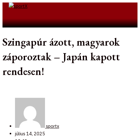
Skip
to
Search
content
Szingapúr ázott, magyarok
záporoztak – Japán kapott
rendesen!
sportx
július 14, 2025