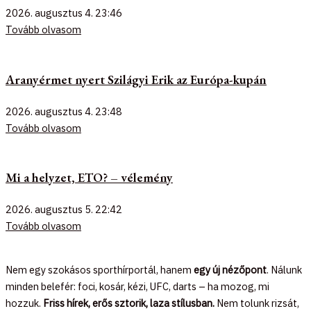
2026. augusztus 4.
23:46
Tovább olvasom
Aranyérmet nyert Szilágyi Erik az Európa-kupán
2026. augusztus 4.
23:48
Tovább olvasom
Mi a helyzet, ETO? – vélemény
2026. augusztus 5.
22:42
Tovább olvasom
Nem egy szokásos sporthírportál, hanem
egy új nézőpont
. Nálunk
minden belefér: foci, kosár, kézi, UFC, darts – ha mozog, mi
hozzuk.
Friss hírek, erős sztorik, laza stílusban.
Nem tolunk rizsát,