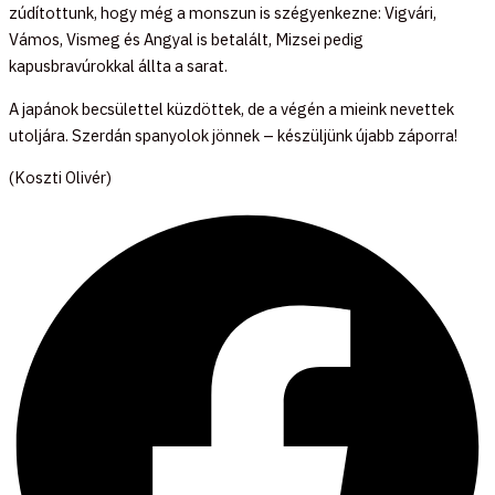
zúdítottunk, hogy még a monszun is szégyenkezne: Vigvári,
Vámos, Vismeg és Angyal is betalált, Mizsei pedig
kapusbravúrokkal állta a sarat.
A japánok becsülettel küzdöttek, de a végén a mieink nevettek
utoljára. Szerdán spanyolok jönnek – készüljünk újabb záporra!
(Koszti Olivér)