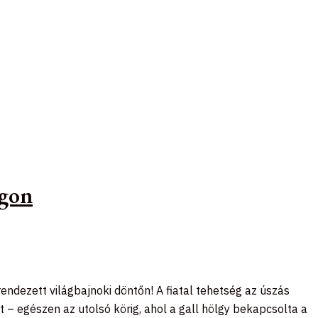
ágon
ndezett világbajnoki döntőn! A fiatal tehetség az úszás
jt – egészen az utolsó körig, ahol a gall hölgy bekapcsolta a