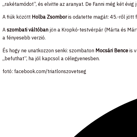
„rakétamódot”, és elvitte az aranyat. De Fanni még két évig jun
A fiúk között
Holba Zsombor
is odatette magát: 45.-ről jött 
A
szombati váltóban
jön a Kropkó-testvérpár (Márta és Már
a fényesebb verzió.
És hogy ne unatkozzon senki: szombaton
Mocsári Bence
is 
„befuthat”, ha jól kapcsol a célegyenesben.
fotó: facebook.com/triatlonszovetseg