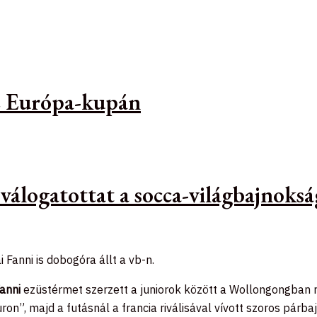
az Európa-kupán
 válogatottat a socca-világbajnoks
 Fanni is dobogóra állt a vb-n.
Fanni
ezüstérmet szerzett a juniorok között a Wollongongban re
on”, majd a futásnál a francia riválisával vívott szoros párba