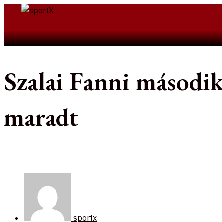
Skip
to
Search
content
Szalai Fanni második 
maradt
sportx