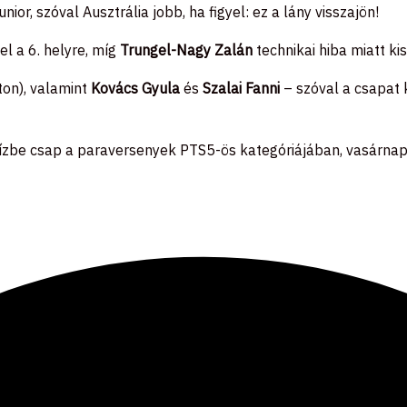
ior, szóval Ausztrália jobb, ha figyel: ez a lány visszajön!
fel a 6. helyre, míg
Trungel-Nagy Zalán
technikai hiba miatt ki
ton), valamint
Kovács Gyula
és
Szalai Fanni
– szóval a csapat k
vízbe csap a paraversenyek PTS5-ös kategóriájában, vasárnap 