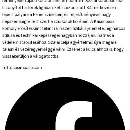
reményében újabb kölcsön mellett döntött. Szalai korábban már
bizonyított a török ligában: két szezon alatt 84 mérkőzésen
lépett pályára a Fener színeiben, és teljesítményével nagy
népszerűségre tett szert a szurkolók körében. A Kasımpasa
komoly erősítésként tekint rá, hiszen fizikális jelenléte, légiharcos
stílusa és technikai képességei nagyban hozzájárulhatnak a
védelem stabilitásához. Szalai célja egyértelmű: újra magára
találni és vezéregyéniséggé válni. Ez lehet a kulcs ahhoz is, hogy
visszakerüljön a válogatottba.
fotó: kasimpasa.com