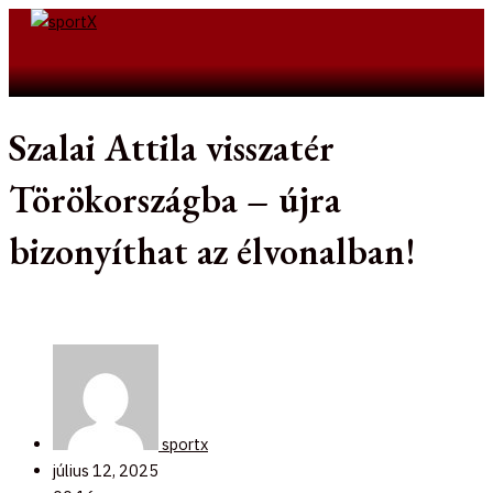
Skip
to
Search
content
Szalai Attila visszatér
Törökországba – újra
bizonyíthat az élvonalban!
sportx
július 12, 2025