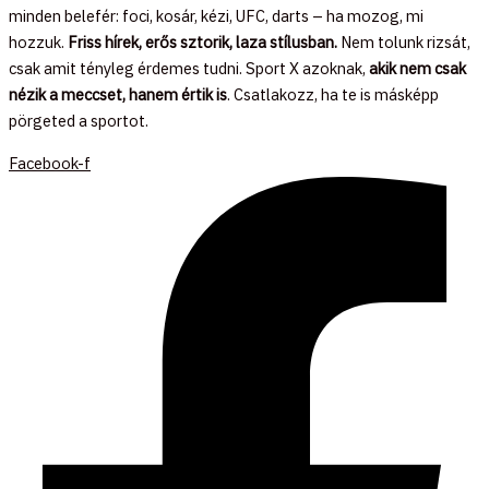
minden belefér: foci, kosár, kézi, UFC, darts – ha mozog, mi
hozzuk.
Friss hírek, erős sztorik, laza stílusban.
Nem tolunk rizsát,
csak amit tényleg érdemes tudni. Sport X azoknak,
akik nem csak
nézik a meccset, hanem értik is
. Csatlakozz, ha te is másképp
pörgeted a sportot.
Facebook-f