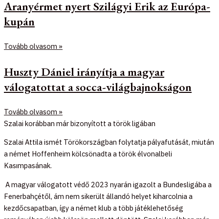
Aranyérmet nyert Szilágyi Erik az Európa-
kupán
Tovább olvasom »
Huszty Dániel irányítja a magyar
válogatottat a socca-világbajnokságon
Tovább olvasom »
Szalai korábban már bizonyított a török ligában
Szalai Attila ismét Törökországban folytatja pályafutását, miután
a német Hoffenheim kölcsönadta a török élvonalbeli
Kasımpasának.
A magyar válogatott védő 2023 nyarán igazolt a Bundesligába a
Fenerbahçétől, ám nem sikerült állandó helyet kiharcolnia a
kezdőcsapatban, így a német klub a több játéklehetőség