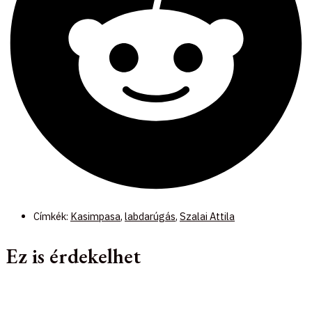
Címkék:
Kasimpasa
,
labdarúgás
,
Szalai Attila
Ez is érdekelhet