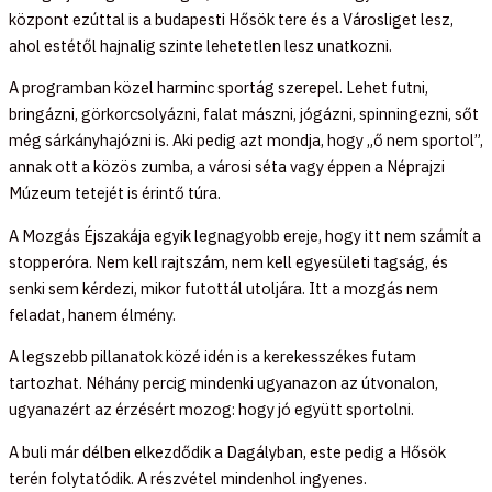
központ ezúttal is a budapesti Hősök tere és a Városliget lesz,
ahol estétől hajnalig szinte lehetetlen lesz unatkozni.
A programban közel harminc sportág szerepel. Lehet futni,
bringázni, görkorcsolyázni, falat mászni, jógázni, spinningezni, sőt
még sárkányhajózni is. Aki pedig azt mondja, hogy „ő nem sportol”,
annak ott a közös zumba, a városi séta vagy éppen a Néprajzi
Múzeum tetejét is érintő túra.
A Mozgás Éjszakája egyik legnagyobb ereje, hogy itt nem számít a
stopperóra. Nem kell rajtszám, nem kell egyesületi tagság, és
senki sem kérdezi, mikor futottál utoljára. Itt a mozgás nem
feladat, hanem élmény.
A legszebb pillanatok közé idén is a kerekesszékes futam
tartozhat. Néhány percig mindenki ugyanazon az útvonalon,
ugyanazért az érzésért mozog: hogy jó együtt sportolni.
A buli már délben elkezdődik a Dagályban, este pedig a Hősök
terén folytatódik. A részvétel mindenhol ingyenes.