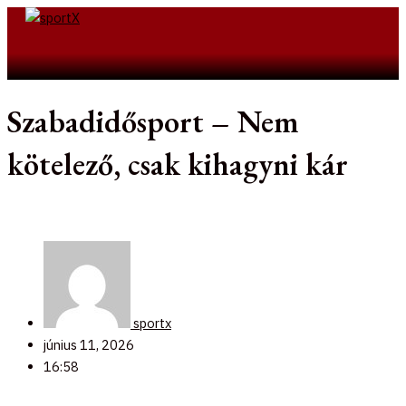
Skip
to
Search
content
Szabadidősport – Nem
kötelező, csak kihagyni kár
sportx
június 11, 2026
16:58