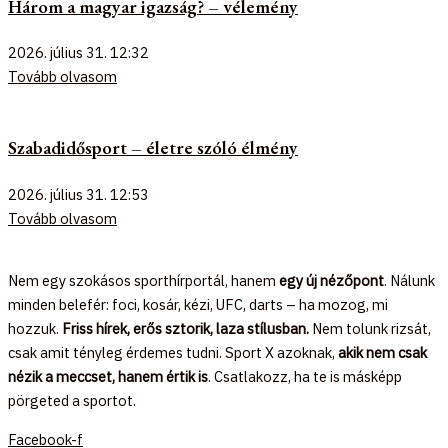
Három a magyar igazság? – vélemény
2026. július 31.
12:32
Tovább olvasom
Szabadidősport – életre szóló élmény
2026. július 31.
12:53
Tovább olvasom
Nem egy szokásos sporthírportál, hanem
egy új nézőpont
. Nálunk
minden belefér: foci, kosár, kézi, UFC, darts – ha mozog, mi
hozzuk.
Friss hírek, erős sztorik, laza stílusban.
Nem tolunk rizsát,
csak amit tényleg érdemes tudni. Sport X azoknak,
akik nem csak
nézik a meccset, hanem értik is
. Csatlakozz, ha te is másképp
pörgeted a sportot.
Facebook-f