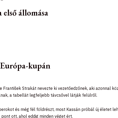
 első állomása
z Európa-kupán
 František Strakát nevezte ki vezetőedzőnek, aki azonnal kö
ak, a tabellát legfeljebb távcsővel látják felülről.
mberokot és még fél földrészt, most Kassán próbál új életet 
ont ott, ahol eddig minden véget ért.