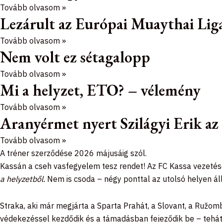
Tovább olvasom »
Lezárult az Európai Muaythai Liga
Tovább olvasom »
Nem volt ez sétagalopp
Tovább olvasom »
Mi a helyzet, ETO? – vélemény
Tovább olvasom »
Aranyérmet nyert Szilágyi Erik a
Tovább olvasom »
A tréner szerződése 2026 májusáig szól.
Kassán a cseh vasfegyelem tesz rendet! Az FC Kassa vezetése
a helyzetből.
Nem is csoda – négy ponttal az utolsó helyen álln
Straka, aki már megjárta a Sparta Prahát, a Slovant, a Ružo
védekezéssel kezdődik és a támadásban fejeződik be – tehát p