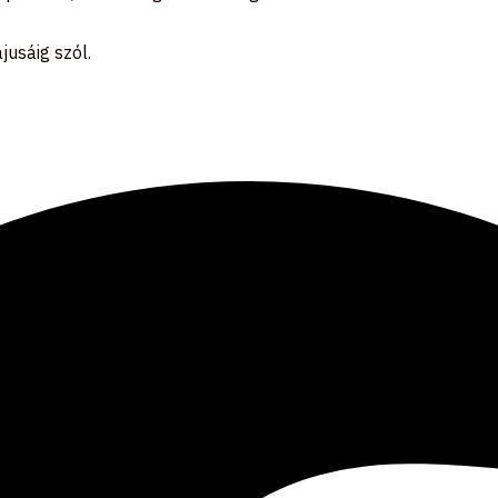
usáig szól.