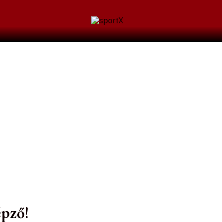
épző!