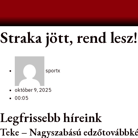
Skip
to
content
Straka jött, rend lesz!
sportx
október 9, 2025
00:05
Legfrissebb híreink
Teke – Nagyszabású edzőtovábbk