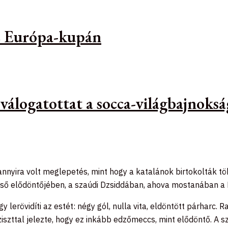
az Európa-kupán
 válogatottat a socca-világbajnoks
nyira volt meglepetés, mint hogy a katalánok birtokolták tö
ső elődöntőjében, a szaúdi Dzsiddában, ahova mostanában a R
 lerövidíti az estét: négy gól, nulla vita, eldöntött párharc. R
iszttal jelezte, hogy ez inkább edzőmeccs, mint elődöntő. A sz