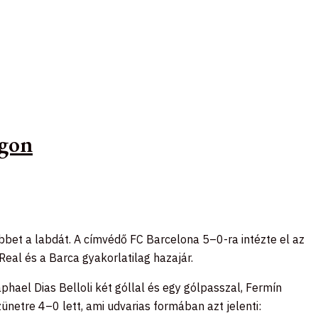
ágon
bbet a labdát. A címvédő FC Barcelona 5–0-ra intézte el az
eal és a Barca gyakorlatilag hazajár.
aphael Dias Belloli két góllal és egy gólpasszal, Fermín
ünetre 4–0 lett, ami udvarias formában azt jelenti: