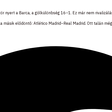
ör nyert a Barca, a gólkülönbség 16–1. Ez már nem rivalizálás,
a másik elődöntő: Atlético Madrid–Real Madrid. Ott talán még 