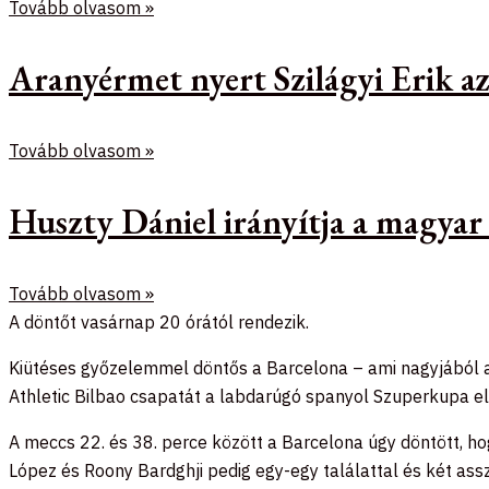
Tovább olvasom »
Aranyérmet nyert Szilágyi Erik 
Tovább olvasom »
Huszty Dániel irányítja a magyar
Tovább olvasom »
A döntőt vasárnap 20 órától rendezik.
Kiütéses győzelemmel döntős a Barcelona – ami nagyjából an
Athletic Bilbao csapatát a labdarúgó spanyol Szuperkupa el
A meccs 22. és 38. perce között a Barcelona úgy döntött, hogy
López és Roony Bardghji pedig egy-egy találattal és két assz