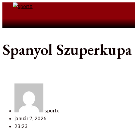
Skip
to
Search
content
Spanyol Szuperkupa 
sportx
január 7, 2026
23:23