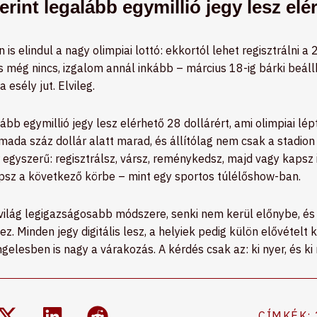
rint legalább egymillió jegy lesz elér
 is elindul a nagy olimpiai lottó: ekkortól lehet regisztrálni 
 még nincs, izgalom annál inkább – március 18-ig bárki beállha
esély jut. Elvileg.
ább egymillió jegy lesz elérhető 28 dollárért, ami olimpiai lé
mada száz dollár alatt marad, és állítólag nem csak a stadion
 egyszerű: regisztrálsz, vársz, reménykedsz, majd vagy kapsz 
sz a következő körbe – mint egy sportos túlélőshow-ban.
 világ legigazságosabb módszere, senki nem kerül előnybe, és
. Minden jegy digitális lesz, a helyiek pedig külön elővételt k
gelesben is nagy a várakozás. A kérdés csak az: ki nyer, és k
CÍMKÉK: