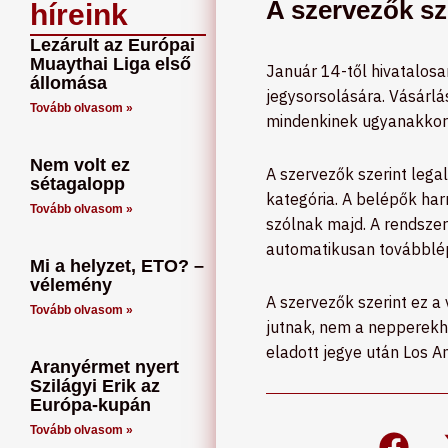
A szervezők sze
híreink
Lezárult az Európai
Muaythai Liga első
Január 14-től hivatalosan
állomása
jegysorsolására. Vásárlás
Tovább olvasom »
mindenkinek ugyanakkora 
Nem volt ez
A szervezők szerint legal
sétagalopp
kategória. A belépők har
Tovább olvasom »
szólnak majd. A rendszer
automatikusan továbblép
Mi a helyzet, ETO? –
vélemény
A szervezők szerint ez a
Tovább olvasom »
jutnak, nem a nepperekhez
eladott jegye után Los An
Aranyérmet nyert
Szilágyi Erik az
Európa-kupán
Tovább olvasom »