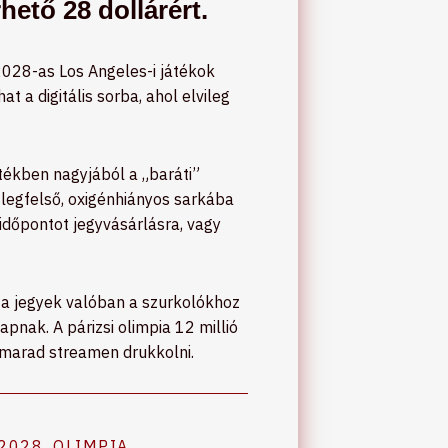
hető 28 dollárért.
a 2028-as Los Angeles-i játékok
t a digitális sorba, ahol elvileg
ptékben nagyjából a „baráti”
 legfelső, oxigénhiányos sarkába
időpontot jegyvásárlásra, vagy
 a jegyek valóban a szurkolókhoz
apnak. A párizsi olimpia 12 millió
i marad streamen drukkolni.
2028
,
OLIMPIA