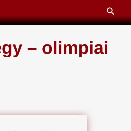
Searc
egy – olimpiai