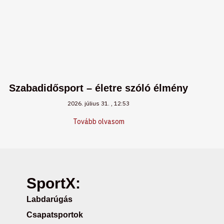
Szabadidősport – életre szóló élmény
2026. július 31.
12:53
Tovább olvasom
SportX:
Labdarúgás
Csapatsportok