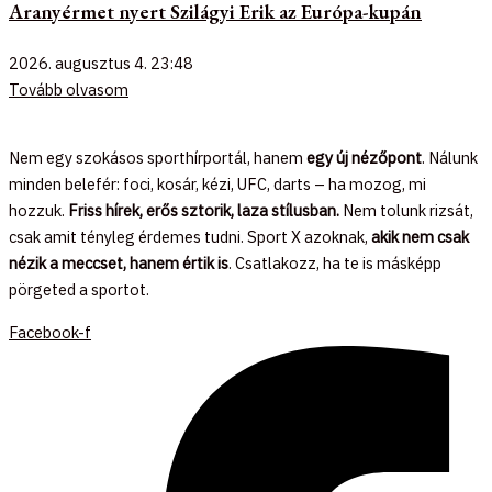
Aranyérmet nyert Szilágyi Erik az Európa-kupán
2026. augusztus 4.
23:48
Tovább olvasom
Nem egy szokásos sporthírportál, hanem
egy új nézőpont
. Nálunk
minden belefér: foci, kosár, kézi, UFC, darts – ha mozog, mi
hozzuk.
Friss hírek, erős sztorik, laza stílusban.
Nem tolunk rizsát,
csak amit tényleg érdemes tudni. Sport X azoknak,
akik nem csak
nézik a meccset, hanem értik is
. Csatlakozz, ha te is másképp
pörgeted a sportot.
Facebook-f