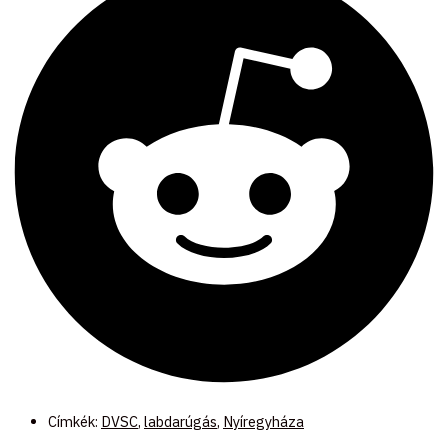
Címkék:
DVSC
,
labdarúgás
,
Nyíregyháza