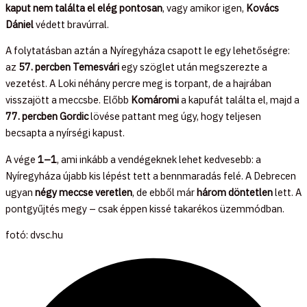
kaput nem találta el elég pontosan
, vagy amikor igen,
Kovács
Dániel
védett bravúrral.
A folytatásban aztán a Nyíregyháza csapott le egy lehetőségre:
az
57. percben Temesvári
egy szöglet után megszerezte a
vezetést. A Loki néhány percre meg is torpant, de a hajrában
visszajött a meccsbe. Előbb
Komáromi
a kapufát találta el, majd a
77. percben Gordic
lövése pattant meg úgy, hogy teljesen
becsapta a nyírségi kapust.
A vége
1–1
, ami inkább a vendégeknek lehet kedvesebb: a
Nyíregyháza újabb kis lépést tett a bennmaradás felé. A Debrecen
ugyan
négy meccse veretlen
, de ebből már
három döntetlen
lett. A
pontgyűjtés megy – csak éppen kissé takarékos üzemmódban.
fotó: dvsc.hu