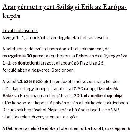
Aranyérmet nyert Szilágyi Erik az Európa-
kupán
Tovább olvasom »
A vége 1–1, ami inkább a vendégeknek lehet kedvesebb.
A keleti rangadó ezúttal nem döntött el sok mindent, de
mozgalmas 90 percet
azért hozott: a Debrecen és a Nyíregyháza
1–1-es döntetlent
játszott a labdarúgó Fizz Liga 26.
fordulójában a Nagyerdei Stadionban.
A közel
11 ezer néző
előtt rendezett mérkőzés már a kezdés
előtt kapott egy ünnepi pillanatot: a DVSC ikonja,
Dzsudzsák
Balázs
a Kazincbarcika ellen játszott
200. élvonalbeli bajnokija
után köszöntést kapott. A pályán aztán a Loki kezdett aktívabban,
Dzsudzsák beadásából Mejías már a hálóba is fejelt, de a VAR
végül les miatt érvénytelenítette a gólt.
A Debrecen az első félidőben fölényben futballozott, csak éppen
a