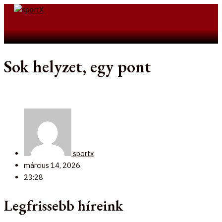
Skip
to
Search
content
Sok helyzet, egy pont
sportx
március 14, 2026
23:28
Legfrissebb híreink