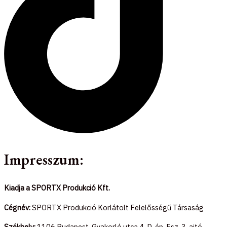
Impresszum:
Kiadja a SPORTX Produkció Kft.
Cégnév:
SPORTX Produkció Korlátolt Felelősségű Társaság
Székhely:
1106 Budapest, Gyakorló utca 4. D. ép. Fsz. 3. ajtó