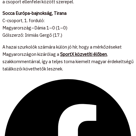
a csoport ellenfelei között szerepel.
Socca Európa-bajnokság, Tirana
C-csoport, 1. forduló:
Magyarország–Dánia 1–0 (1–0)
Gólszerző: Irimiás Gergő (17.)
A hazai szurkolók számára külön jó hír, hogy a mérkőzéseket
Magyarországon kizárólag a
SportX közvetíti élőben
,
szakkommentárral, így a teljes torna kiemelt magyar érdekeltségű
találkozói követhetők lesznek.