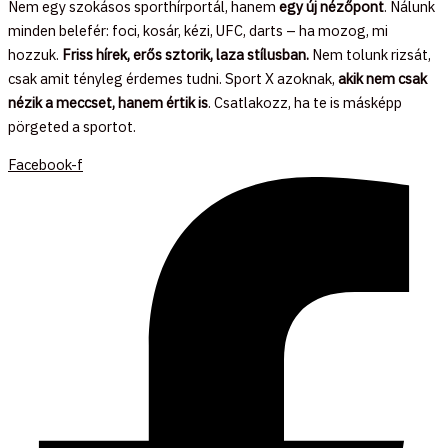
Nem egy szokásos sporthírportál, hanem
egy új nézőpont
. Nálunk
minden belefér: foci, kosár, kézi, UFC, darts – ha mozog, mi
hozzuk.
Friss hírek, erős sztorik, laza stílusban.
Nem tolunk rizsát,
csak amit tényleg érdemes tudni. Sport X azoknak,
akik nem csak
nézik a meccset, hanem értik is
. Csatlakozz, ha te is másképp
pörgeted a sportot.
Facebook-f