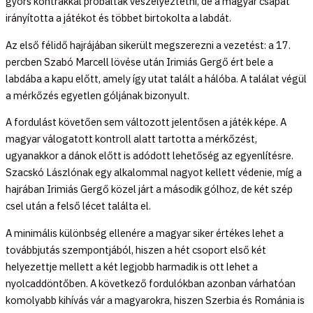
gyors kontrákkal próbáltak veszélyeztetni, de a magyar csapat
irányította a játékot és többet birtokolta a labdát.
Az első félidő hajrájában sikerült megszerezni a vezetést: a 17.
percben Szabó Marcell lövése után Irimiás Gergő ért bele a
labdába a kapu előtt, amely így utat talált a hálóba. A találat végül
a mérkőzés egyetlen góljának bizonyult.
A fordulást követően sem változott jelentősen a játék képe. A
magyar válogatott kontroll alatt tartotta a mérkőzést,
ugyanakkor a dánok előtt is adódott lehetőség az egyenlítésre.
Szacskó Lászlónak egy alkalommal nagyot kellett védenie, míg a
hajrában Irimiás Gergő közel járt a második gólhoz, de két szép
csel után a felső lécet találta el.
A minimális különbség ellenére a magyar siker értékes lehet a
továbbjutás szempontjából, hiszen a hét csoport első két
helyezettje mellett a két legjobb harmadik is ott lehet a
nyolcaddöntőben. A következő fordulókban azonban várhatóan
komolyabb kihívás vár a magyarokra, hiszen Szerbia és Románia is