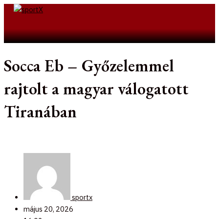
Skip
to
Search
content
Socca Eb – Győzelemmel
rajtolt a magyar válogatott
Tiranában
sportx
május 20, 2026