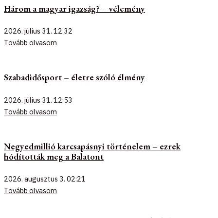
Három a magyar igazság? – vélemény
2026. július 31.
12:32
Tovább olvasom
Szabadidősport – életre szóló élmény
2026. július 31.
12:53
Tovább olvasom
Negyedmillió karcsapásnyi történelem – ezrek
hódították meg a Balatont
2026. augusztus 3.
02:21
Tovább olvasom