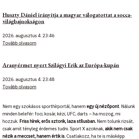
Huszty Dániel irányítja a magyar válogatottat a socca-
világbajnokságon
2026. augusztus 4.
23:46
Tovább olvasom
Aranyérmet nyert Szilágyi Erik az Európa-kupán
2026. augusztus 4.
23:48
Tovább olvasom
Nem egy szokásos sporthírportál, hanem
egy új nézőpont
. Nálunk
minden belefér: foci, kosár, kézi, UFC, darts – ha mozog, mi
hozzuk.
Friss hírek, erős sztorik, laza stílusban.
Nem tolunk rizsát,
csak amit tényleg érdemes tudni. Sport X azoknak,
akik nem csak
nézik a meccset, hanem értik is
. Csatlakozz, ha te is másképp