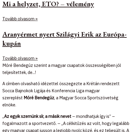
Mi a helyzet, ETO? – vélemény
Tovább olvasom »
Aranyérmet nyert Szilágyi Erik az Európa-
kupán
Tovább olvasom »
Móré Bendegúz szerint a magyar csapatok összességében jól
teljesítettek, de...!
A címben olvasható idézettel összegezte a Krétán rendezett
Socca Bajnokok Ligája és Konferencia Liga magyar
szereplést
Móré Bendegúz
, a Magyar Socca Sportszövetség
elnöke.
„
Az egyik szemünk sír, a másik nevet
– mondhatjuk így is” –
fogalmazott a sportvezető. – „A célkitűzés az volt, hogy legalább
egy magyar csapat jusson a legjobb nyolc közé, és ez teljesült is. A