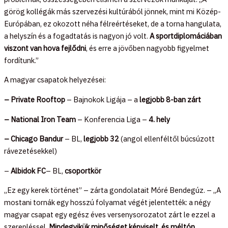
görög kollégák más szervezési kultúrából jönnek, mint mi Közép-
Európában, ez okozott néha félreértéseket, de a torna hangulata,
a helyszín és a fogadtatás is nagyon jó volt.
A sportdiplomáciában
viszont van hova fejlődni
, és erre a jövőben nagyobb figyelmet
fordítunk.”
A magyar csapatok helyezései:
– Private Rooftop
– Bajnokok Ligája – a
legjobb 8-ban zárt
– National Iron Team
– Konferencia Liga –
4. hely
– Chicago
Bandur
– BL,
legjobb 32
(angol ellenféltől búcsúzott
rávezetésekkel)
–
Albidok
FC
– BL,
csoportkör
„Ez egy kerek történet” – zárta gondolatait Móré Bendegúz. – „A
mostani tornák egy hosszú folyamat végét jelentették: a négy
magyar csapat egy egész éves versenysorozatot zárt le ezzel a
szerepléssel.
Mindegyikük minőséget képviselt, és méltón