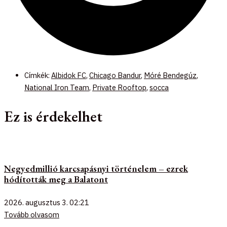
Címkék:
Albidok FC
,
Chicago Bandur
,
Móré Bendegúz
,
National Iron Team
,
Private Rooftop
,
socca
Ez is érdekelhet
Negyedmillió karcsapásnyi történelem – ezrek
hódították meg a Balatont
2026. augusztus 3.
02:21
Tovább olvasom