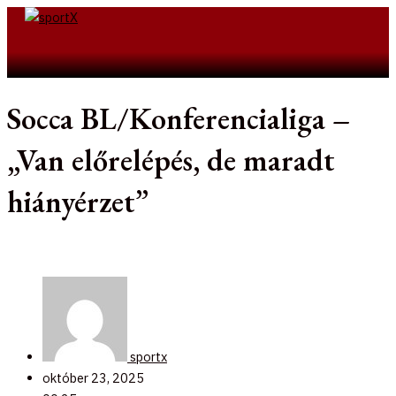
Skip
to
Search
content
Socca BL/Konferencialiga –
„Van előrelépés, de maradt
hiányérzet”
sportx
október 23, 2025