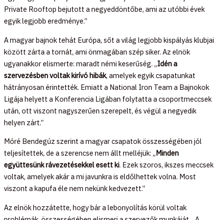
Private Rooftop bejutott a negyeddöntőbe, ami az utóbbi évek
egyik legjobb eredménye.”
A magyar bajnok tehát Európa, sőt a világ legjobb kispályás klubjai
között zárta a tornát, ami önmagában szép siker. Az elnök
ugyanakkor elismerte: maradt némi keserűség. „
Idén a
szervezésben voltak kirívó hibák
, amelyek egyik csapatunkat
hátrányosan érintették. Emiatt a National Iron Team a Bajnokok
Ligája helyett a Konferencia Ligában folytatta a csoportmeccsek
után, ott viszont nagyszerűen szerepelt, és végül a negyedik
helyen zárt.”
Móré Bendegúz szerint a magyar csapatok összességében jól
teljesítettek, de a szerencse nem állt melléjük: „
Minden
együttesünk rávezetésekkel esett ki
. Ezek szoros, ikszes meccsek
voltak, amelyek akár a mi javunkra is eldőlhettek volna. Most
viszont a kapufa éle nem nekünk kedvezett.”
Az elnök hozzátette, hogy bár a lebonyolítás körül voltak
problémák, összességében elismeri a szervezők munkáját. „A