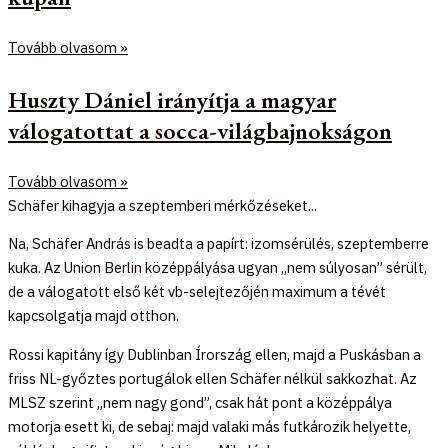
Tovább olvasom »
Huszty Dániel irányítja a magyar
válogatottat a socca-világbajnokságon
Tovább olvasom »
Schäfer kihagyja a szeptemberi mérkőzéseket...
Na, Schäfer András is beadta a papírt: izomsérülés, szeptemberre
kuka. Az Union Berlin középpályása ugyan „nem súlyosan” sérült,
de a válogatott első két vb-selejtezőjén maximum a tévét
kapcsolgatja majd otthon.
Rossi kapitány így Dublinban Írország ellen, majd a Puskásban a
friss NL-győztes portugálok ellen Schäfer nélkül sakkozhat. Az
MLSZ szerint „nem nagy gond”, csak hát pont a középpálya
motorja esett ki, de sebaj: majd valaki más futkározik helyette,