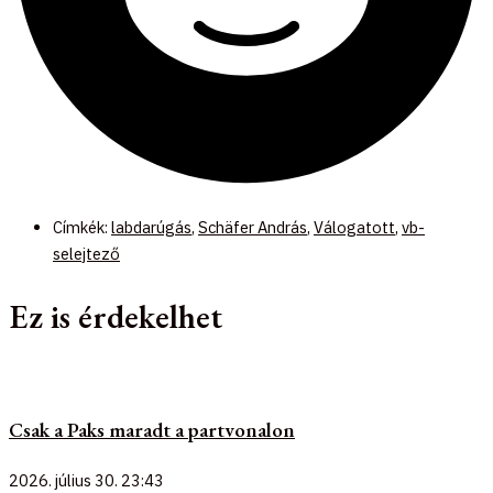
Címkék:
labdarúgás
,
Schäfer András
,
Válogatott
,
vb-
selejtező
Ez is érdekelhet
Csak a Paks maradt a partvonalon
2026. július 30.
23:43