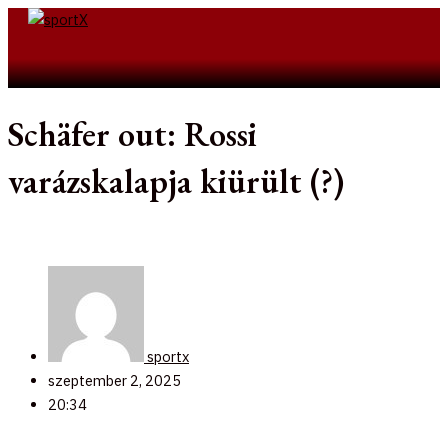
Skip
to
Search
content
Schäfer out: Rossi
varázskalapja kiürült (?)
sportx
szeptember 2, 2025
20:34