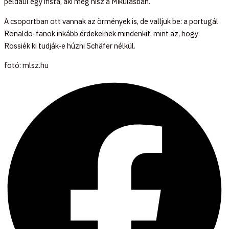
például egy ifista, aki még hisz a Mikulásban.
A csoportban ott vannak az örmények is, de valljuk be: a portugál
Ronaldo-fanok inkább érdekelnek mindenkit, mint az, hogy
Rossiék ki tudják-e húzni Schäfer nélkül.
fotó: mlsz.hu