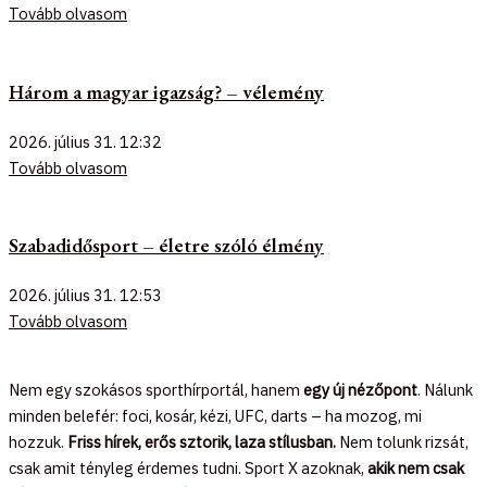
Tovább olvasom
Három a magyar igazság? – vélemény
2026. július 31.
12:32
Tovább olvasom
Szabadidősport – életre szóló élmény
2026. július 31.
12:53
Tovább olvasom
Nem egy szokásos sporthírportál, hanem
egy új nézőpont
. Nálunk
minden belefér: foci, kosár, kézi, UFC, darts – ha mozog, mi
hozzuk.
Friss hírek, erős sztorik, laza stílusban.
Nem tolunk rizsát,
csak amit tényleg érdemes tudni. Sport X azoknak,
akik nem csak