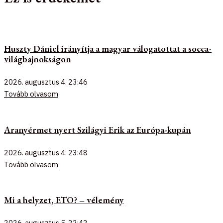
Huszty Dániel irányítja a magyar válogatottat a socca-
világbajnokságon
2026. augusztus 4.
23:46
Tovább olvasom
Aranyérmet nyert Szilágyi Erik az Európa-kupán
2026. augusztus 4.
23:48
Tovább olvasom
Mi a helyzet, ETO? – vélemény
2026. augusztus 5.
22:42