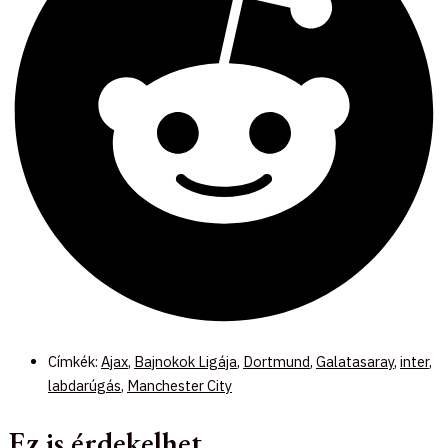
Címkék:
Ajax
,
Bajnokok Ligája
,
Dortmund
,
Galatasaray
,
inter
,
labdarúgás
,
Manchester City
Ez is érdekelhet