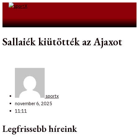
Skip
to
Search
content
Sallaiék kiütötték az Ajaxot
sportx
november 6, 2025
11:11
Legfrissebb híreink