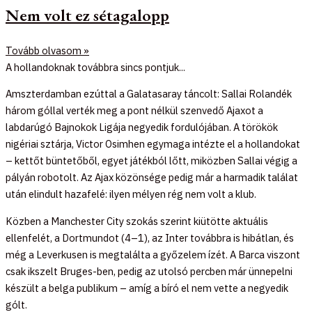
Nem volt ez sétagalopp
Tovább olvasom »
A hollandoknak továbbra sincs pontjuk...
Amszterdamban ezúttal a Galatasaray táncolt: Sallai Rolandék
három góllal verték meg a pont nélkül szenvedő Ajaxot a
labdarúgó Bajnokok Ligája negyedik fordulójában. A törökök
nigériai sztárja, Victor Osimhen egymaga intézte el a hollandokat
– kettőt büntetőből, egyet játékból lőtt, miközben Sallai végig a
pályán robotolt. Az Ajax közönsége pedig már a harmadik találat
után elindult hazafelé: ilyen mélyen rég nem volt a klub.
Közben a Manchester City szokás szerint kiütötte aktuális
ellenfelét, a Dortmundot (4–1), az Inter továbbra is hibátlan, és
még a Leverkusen is megtalálta a győzelem ízét. A Barca viszont
csak ikszelt Bruges-ben, pedig az utolsó percben már ünnepelni
készült a belga publikum – amíg a bíró el nem vette a negyedik
gólt.