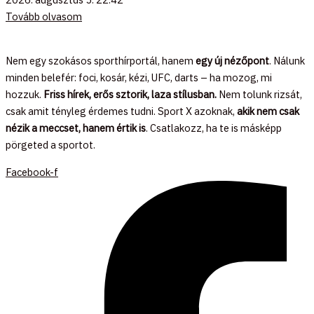
Tovább olvasom
Nem egy szokásos sporthírportál, hanem
egy új nézőpont
. Nálunk
minden belefér: foci, kosár, kézi, UFC, darts – ha mozog, mi
hozzuk.
Friss hírek, erős sztorik, laza stílusban.
Nem tolunk rizsát,
csak amit tényleg érdemes tudni. Sport X azoknak,
akik nem csak
nézik a meccset, hanem értik is
. Csatlakozz, ha te is másképp
pörgeted a sportot.
Facebook-f