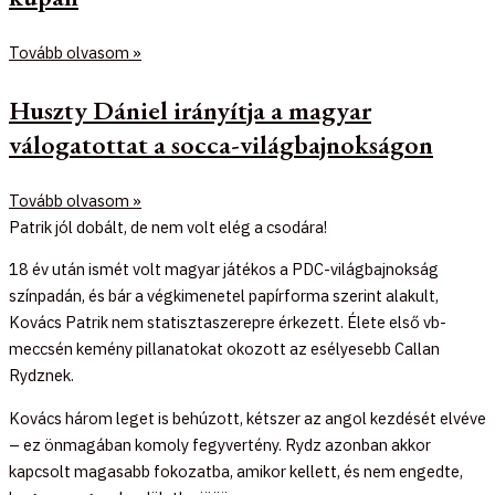
Tovább olvasom »
Huszty Dániel irányítja a magyar
válogatottat a socca-világbajnokságon
Tovább olvasom »
Patrik jól dobált, de nem volt elég a csodára!
18 év után ismét volt magyar játékos a PDC-világbajnokság
színpadán, és bár a végkimenetel papírforma szerint alakult,
Kovács Patrik nem statisztaszerepre érkezett. Élete első vb-
meccsén kemény pillanatokat okozott az esélyesebb Callan
Rydznek.
Kovács három leget is behúzott, kétszer az angol kezdését elvéve
– ez önmagában komoly fegyvertény. Rydz azonban akkor
kapcsolt magasabb fokozatba, amikor kellett, és nem engedte,