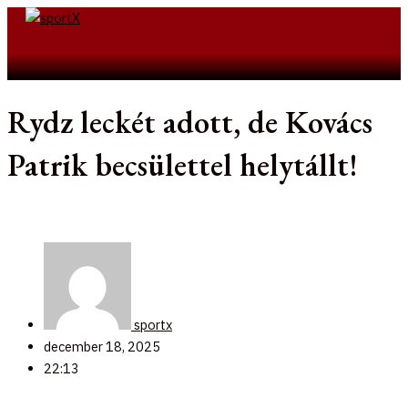
Skip
to
Search
content
Rydz leckét adott, de Kovács
Patrik becsülettel helytállt!
sportx
december 18, 2025
22:13