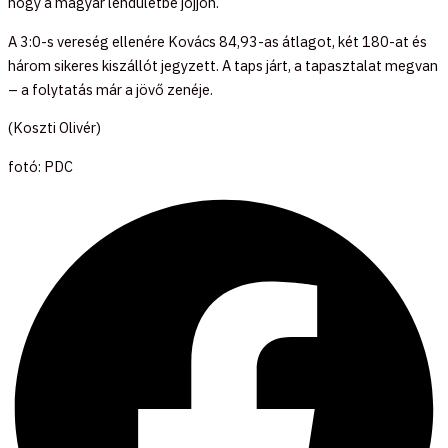
hogy a magyar lendületbe jöjjön.
A 3:0-s vereség ellenére Kovács 84,93-as átlagot, két 180-at és
három sikeres kiszállót jegyzett. A taps járt, a tapasztalat megvan
– a folytatás már a jövő zenéje.
(Koszti Olivér)
fotó: PDC