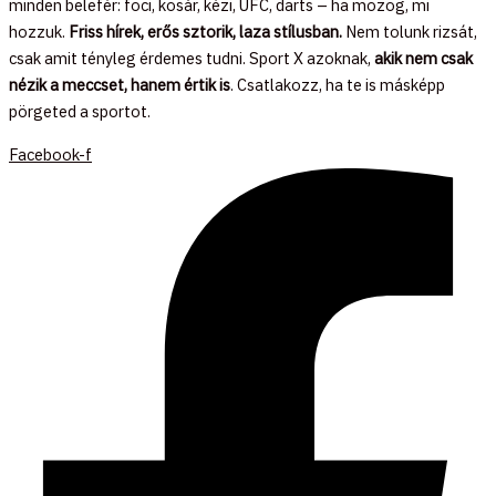
minden belefér: foci, kosár, kézi, UFC, darts – ha mozog, mi
hozzuk.
Friss hírek, erős sztorik, laza stílusban.
Nem tolunk rizsát,
csak amit tényleg érdemes tudni. Sport X azoknak,
akik nem csak
nézik a meccset, hanem értik is
. Csatlakozz, ha te is másképp
pörgeted a sportot.
Facebook-f