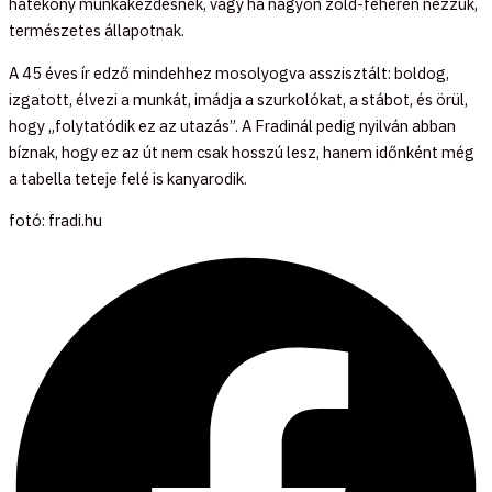
hatékony munkakezdésnek, vagy ha nagyon zöld-fehéren nézzük,
természetes állapotnak.
A 45 éves ír edző mindehhez mosolyogva asszisztált: boldog,
izgatott, élvezi a munkát, imádja a szurkolókat, a stábot, és örül,
hogy „folytatódik ez az utazás”. A Fradinál pedig nyilván abban
bíznak, hogy ez az út nem csak hosszú lesz, hanem időnként még
a tabella teteje felé is kanyarodik.
fotó: fradi.hu