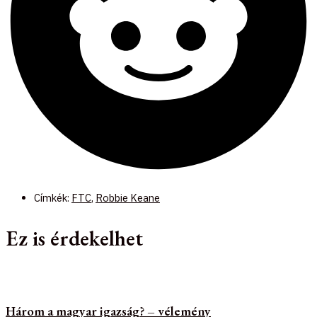
Címkék:
FTC
,
Robbie Keane
Ez is érdekelhet
Három a magyar igazság? – vélemény