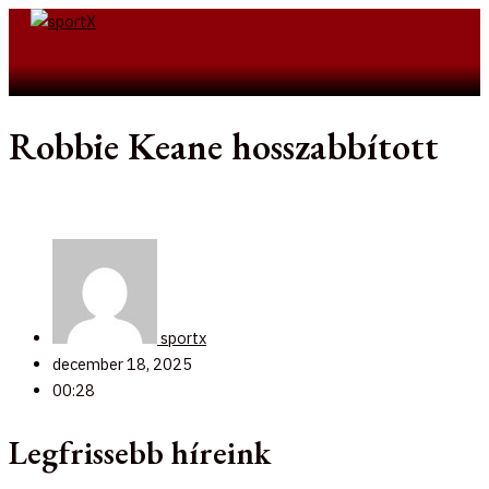
Skip
to
Search
content
Robbie Keane hosszabbított
sportx
december 18, 2025
00:28
Legfrissebb híreink