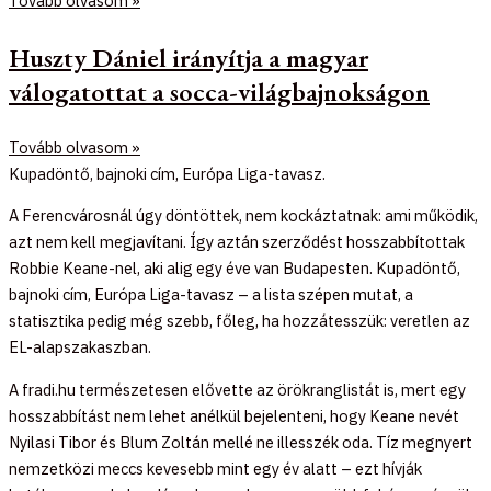
Tovább olvasom »
Huszty Dániel irányítja a magyar
válogatottat a socca-világbajnokságon
Tovább olvasom »
Kupadöntő, bajnoki cím, Európa Liga-tavasz.
A Ferencvárosnál úgy döntöttek, nem kockáztatnak: ami működik,
azt nem kell megjavítani. Így aztán szerződést hosszabbítottak
Robbie Keane-nel, aki alig egy éve van Budapesten. Kupadöntő,
bajnoki cím, Európa Liga-tavasz – a lista szépen mutat, a
statisztika pedig még szebb, főleg, ha hozzátesszük: veretlen az
EL-alapszakaszban.
A fradi.hu természetesen elővette az örökranglistát is, mert egy
hosszabbítást nem lehet anélkül bejelenteni, hogy Keane nevét
Nyilasi Tibor és Blum Zoltán mellé ne illesszék oda. Tíz megnyert
nemzetközi meccs kevesebb mint egy év alatt – ezt hívják