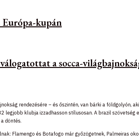
az Európa-kupán
 válogatottat a socca-világbajnoks
ajnokság rendezésére – és őszintén, van bárki a földgolyón, a
 32 legjobb klubja izzadhasson stílusosan. A brazil szövetség
 a döntés.
lnak: Flamengo és Botafogo már győzögetnek, Palmeiras okosa