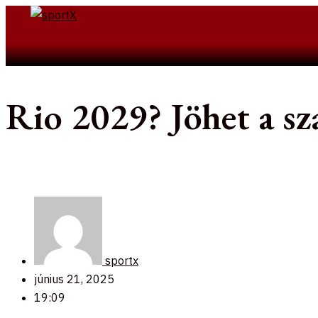
Skip
to
Search
content
Rio 2029? Jöhet a s
sportx
június 21, 2025
19:09