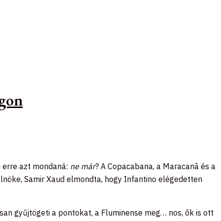
ágon
ki erre azt mondaná:
ne már
? A Copacabana, a Maracanã és a
 elnöke, Samir Xaud elmondta, hogy Infantino elégedetten
n gyűjtögeti a pontokat, a Fluminense meg… nos, ők is ott