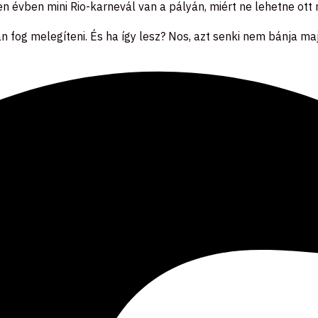
en évben mini Rio-karnevál van a pályán, miért ne lehetne ott
 fog melegíteni. És ha így lesz? Nos, azt senki nem bánja maj