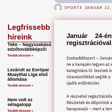
SPORTX
JANUÁR 22,
Legfrissebb
Január 24-én
híreink
regisztrációval
Teke – Nagyszabású
edzőtovábbképző!
Tovább olvasom »
Szabadidősport – Január 
ne a kanapén legyen az e
Lezárult az Európai
kategóriára lő: lesznek
Muaythai Liga első
túravezetőkkel segítik a 
állomása
újabb erdőrészlet.
Tovább olvasom »
A részvétel regisztrációh
Nem volt ez
Részletek és időpontok a 
sétagalopp
harapnivaló – mert a ter
Tovább olvasom »