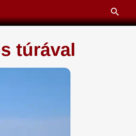
Searc
s túrával