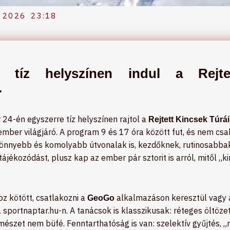
 2026
23:18
 tíz helyszínen indul a Rejte
.
24-én egyszerre tíz helyszínen rajtol a
Rejtett Kincsek Túrái
mber világjáró. A program 9 és 17 óra között fut, és nem cs
 könnyebb és komolyabb útvonalak is, kezdőknek, rutinosabba
tájékozódást, plusz kap az ember pár sztorit is arról, mitől „k
oz kötött, csatlakozni a
alkalmazáson keresztül vagy a
GeoGo
sportnaptar.hu-n. A tanácsok is klasszikusak: réteges öltözet,
mészet nem büfé. Fenntarthatóság is van: szelektív gyűjtés,