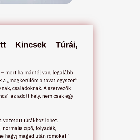
tt Kincsek Túrái,
– mert ha már tél van, legalább
ak a „megkerülöm a tavat egyszer”
knak, családoknak. A szervezők
incs” az adott hely, nem csak egy
 vezetett túrákhoz lehet.
 normális cipő, folyadék,
 „ne hagyj magad után romokat”