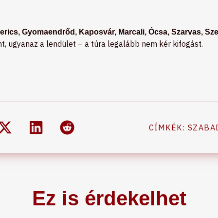
erics, Gyomaendrőd, Kaposvár, Marcali, Ócsa, Szarvas, Sze
nt, ugyanaz a lendület – a túra legalább nem kér kifogást.
CÍMKÉK:
SZABA
Ez is érdekelhet