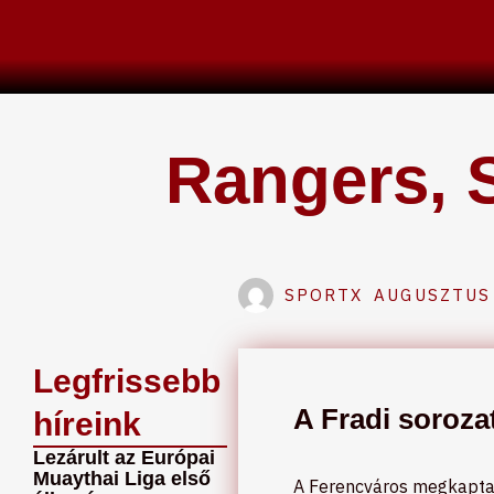
Skip
to
content
Rangers, 
SPORTX
AUGUSZTUS 
Legfrissebb
A Fradi soroza
híreink
Lezárult az Európai
Muaythai Liga első
A Ferencváros megkapta E