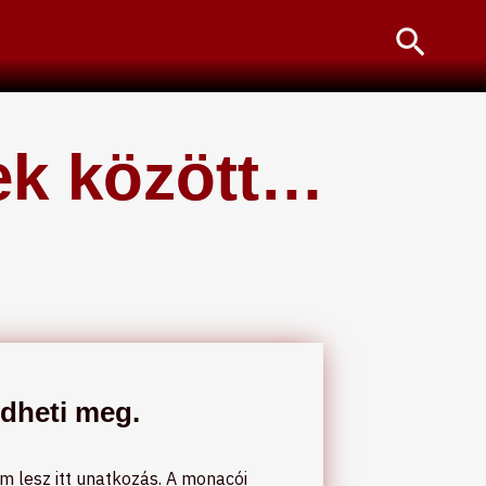
Searc
ek között…
zdheti meg.
m lesz itt unatkozás. A monacói