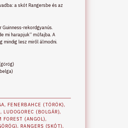
yvadba: a skót Rangersbe és az
ár Guinness-rekordgyanús.
de mi harapjuk” műfajba. A
 mindig lesz miről álmodni.
(görög)
belga)
GA
,
FENERBAHCE (TÖRÖK)
,
)
,
LUDOGOREC (BOLGÁR)
,
 FOREST (ANGOL)
,
GÖRÖG)
,
RANGERS (SKÓT)
,