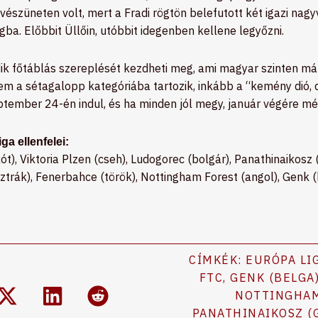
észüneten volt, mert a Fradi rögtön belefutott két igazi nag
ba. Előbbit Üllőin, utóbbit idegenben kellene legyőzni.
dik főtáblás szereplését kezdheti meg, ami magyar szinten m
m a sétagalopp kategóriába tartozik, inkább a “kemény dió, 
ptember 24-én indul, és ha minden jól megy, január végére még
a ellenfelei:
t), Viktoria Plzen (cseh), Ludogorec (bolgár), Panathinaikosz 
ztrák), Fenerbahce (török), Nottingham Forest (angol), Genk (
CÍMKÉK:
EURÓPA LI
FTC
,
GENK (BELGA
NOTTINGHAM
PANATHINAIKOSZ (