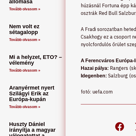
állomása
húzásnál Fortuna épp káv
Tovább olvasom »
osztrák Red Bull Salzburg
Nem volt ez
A Fradi sorozatban hete
sétagalopp
Csakhogy ez a csoport ne
Tovább olvasom »
nyolcfordulós őrület sze
Mi a helyzet, ETO? –
A Ferencváros Európa-lig
vélemény
Rangers (skó
Hazai pálya:
Tovább olvasom »
Salzburg (os
Idegenben:
Aranyérmet nyert
fotó: uefa.com
Szilágyi Erik az
Európa-kupán
Tovább olvasom »
Huszty Dániel
irányítja a magyar
válogatottat a