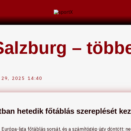
Salzburg – több
29, 2025
14:40
tban hetedik főtáblás szereplését ke
urópa-liga főtáblás sorsát, és a számítógép úgy döntött: ne