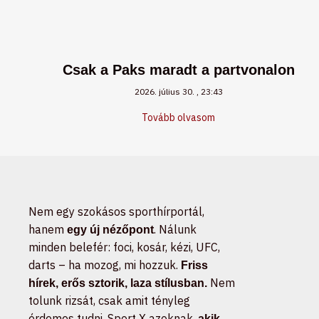
Csak a Paks maradt a partvonalon
2026. július 30.
23:43
Tovább olvasom
Nem egy szokásos sporthírportál,
hanem
. Nálunk
egy új nézőpont
minden belefér: foci, kosár, kézi, UFC,
darts – ha mozog, mi hozzuk.
Friss
Nem
hírek, erős sztorik, laza stílusban.
tolunk rizsát, csak amit tényleg
érdemes tudni. Sport X azoknak,
akik