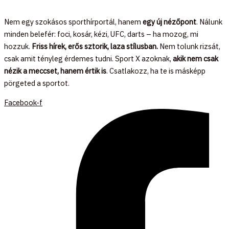
Nem egy szokásos sporthírportál, hanem
egy új nézőpont
. Nálunk
minden belefér: foci, kosár, kézi, UFC, darts – ha mozog, mi
hozzuk.
Friss hírek, erős sztorik, laza stílusban.
Nem tolunk rizsát,
csak amit tényleg érdemes tudni. Sport X azoknak,
akik nem csak
nézik a meccset, hanem értik is
. Csatlakozz, ha te is másképp
pörgeted a sportot.
Facebook-f