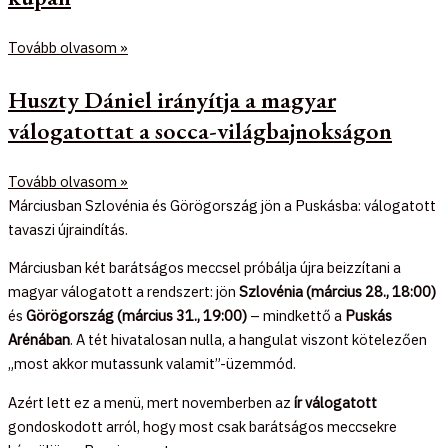
Tovább olvasom »
Huszty Dániel irányítja a magyar
válogatottat a socca-világbajnokságon
Tovább olvasom »
Márciusban Szlovénia és Görögország jön a Puskásba: válogatott
tavaszi újraindítás.
Márciusban két barátságos meccsel próbálja újra beizzítani a
magyar válogatott a rendszert: jön
Szlovénia (március 28., 18:00)
és
Görögország (március 31., 19:00)
– mindkettő a
Puskás
Arénában
. A tét hivatalosan nulla, a hangulat viszont kötelezően
„most akkor mutassunk valamit”-üzemmód.
Azért lett ez a menü, mert novemberben az
ír válogatott
gondoskodott arról, hogy most csak barátságos meccsekre