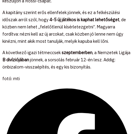
készüljön a Rossi-csapat.
A kapitány szerint erős ellenfelek jönnek, és ez a felkészülési
időszak arról szól, hogy
4-5 új játékos is kaphat lehetőséget
, de
közben nem lehet „felelőtlenül kísérletezgetni”. Magyarra
fordítva: nézni kell az új arcokat, csak közben jó lenne nem úgy
kinézni, mint akik most tanulják, melyik kapuba kell lőni.
A következő igazi tétmeccsek
szeptemberben
, a Nemzetek Ligája
B divíziójában
jönnek, a sorsolás február 12-én lesz. Addig:
önbizalom-visszaépítés, és egy kis bizonyítás.
fotó: mti