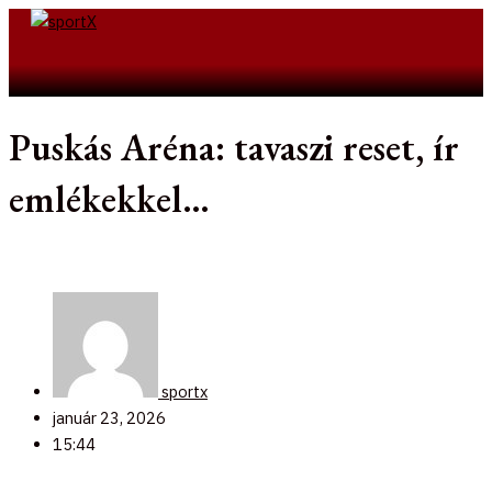
Skip
to
Search
content
Puskás Aréna: tavaszi reset, ír
emlékekkel…
sportx
január 23, 2026
15:44