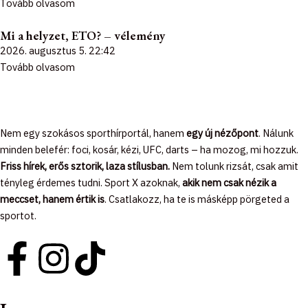
Tovább olvasom
Mi a helyzet, ETO? – vélemény
2026. augusztus 5.
22:42
Tovább olvasom
Nem egy szokásos sporthírportál, hanem
egy új nézőpont
. Nálunk
minden belefér: foci, kosár, kézi, UFC, darts – ha mozog, mi hozzuk.
Friss hírek, erős sztorik, laza stílusban.
Nem tolunk rizsát, csak amit
tényleg érdemes tudni. Sport X azoknak,
akik nem csak nézik a
meccset, hanem értik is
. Csatlakozz, ha te is másképp pörgeted a
sportot.
F
I
T
a
n
i