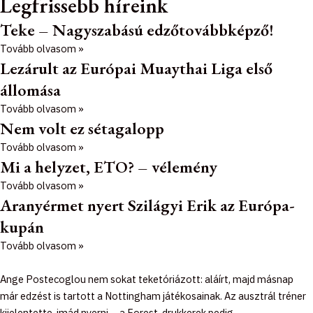
Legfrissebb híreink
Teke – Nagyszabású edzőtovábbképző!
Tovább olvasom »
Lezárult az Európai Muaythai Liga első
állomása
Tovább olvasom »
Nem volt ez sétagalopp
Tovább olvasom »
Mi a helyzet, ETO? – vélemény
Tovább olvasom »
Aranyérmet nyert Szilágyi Erik az Európa-
kupán
Tovább olvasom »
Ange Postecoglou nem sokat teketóriázott: aláírt, majd másnap
már edzést is tartott a Nottingham játékosainak. Az ausztrál tréner
kijelentette, imád nyerni – a Forest-drukkerek pedig