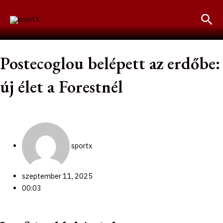
Skip
Sea
to
content
Postecoglou belépett az erdőbe:
új élet a Forestnél
sportx
szeptember 11, 2025
00:03