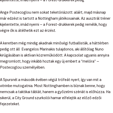
Ange Postecoglou nem sokat teketóriázott: aláírt, majd másnap
már edzést is tartott a Nottingham játékosainak. Az ausztrál tréner
kijelentette, imád nyerni – a Forest-drukkerek pedig remélik, hogy
végre ők is átélhetik ezt az érzést.
A keretben még mindig akadnak minőségi futballisták, a háttérben
pedig ott áll Evangelos Marinakis tulajdonos, aki állítólag Nuno
kirúgásában is aktívan közreműködött. A kapcsolat ugyanis annyira
megromlott, hogy inkább hoztak egy új embert a “melóra” –
Postecoglou személyében.
A Spursnél a második évében végül trófeát nyert, így van mit a
vitrinbe mutogatnia. Most Nottinghamben is bíznak benne, hogy
nemcsak a taktikai táblát, hanem a győzelmi szériát is előhúzza. Ha
sikerül, a City Ground szurkolói hamar elfelejtik az előző edzői
fejezeteket.