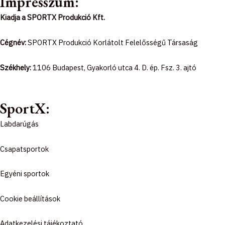
Impresszum:
c
s
k
Kiadja a SPORTX Produkció Kft.
e
t
t
Cégnév:
SPORTX Produkció Korlátolt Felelősségű Társaság
b
a
o
Székhely:
1106 Budapest, Gyakorló utca 4. D. ép. Fsz. 3. ajtó
o
g
k
o
r
SportX:
Labdarúgás
k
a
Csapatsportok
-
m
Egyéni sportok
f
Cookie beállítások
Adatkezelési tájékoztató