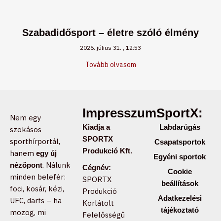
Szabadidősport – életre szóló élmény
2026. július 31.
12:53
Tovább olvasom
Impresszum:
SportX:
Nem egy
Kiadja a
Labdarúgás
szokásos
SPORTX
sporthírportál,
Csapatsportok
Produkció Kft.
hanem
egy új
Egyéni sportok
. Nálunk
nézőpont
Cégnév:
Cookie
minden belefér:
SPORTX
beállítások
foci, kosár, kézi,
Produkció
Adatkezelési
UFC, darts – ha
Korlátolt
tájékoztató
mozog, mi
Felelősségű