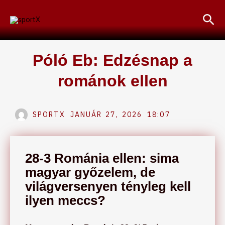
Skip
Sea
to
content
Póló Eb: Edzésnap a
románok ellen
SPORTX
JANUÁR 27, 2026
18:07
28-3 Románia ellen: sima
magyar győzelem, de
világversenyen tényleg kell
ilyen meccs?