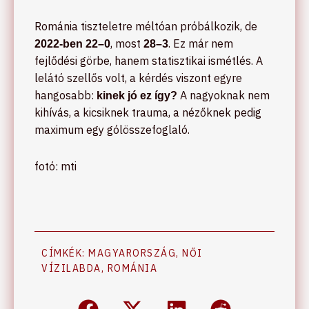
Románia tiszteletre méltóan próbálkozik, de
, most
. Ez már nem
2022-ben 22–0
28–3
fejlődési görbe, hanem statisztikai ismétlés. A
lelátó szellős volt, a kérdés viszont egyre
hangosabb:
A nagyoknak nem
kinek jó ez így?
kihívás, a kicsiknek trauma, a nézőknek pedig
maximum egy gólösszefoglaló.
fotó: mti
CÍMKÉK:
MAGYARORSZÁG
,
NŐI
VÍZILABDA
,
ROMÁNIA