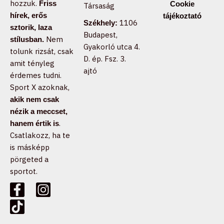
hozzuk.
Friss
Cookie
Társaság
hírek, erős
tájékoztató
1106
Székhely:
sztorik, laza
Budapest,
Nem
stílusban.
Gyakorló utca 4.
tolunk rizsát, csak
D. ép. Fsz. 3.
amit tényleg
ajtó
érdemes tudni.
Sport X azoknak,
akik nem csak
nézik a meccset,
.
hanem értik is
Csatlakozz, ha te
is másképp
pörgeted a
sportot.
F
T
I
a
i
n
c
k
s
e
t
t