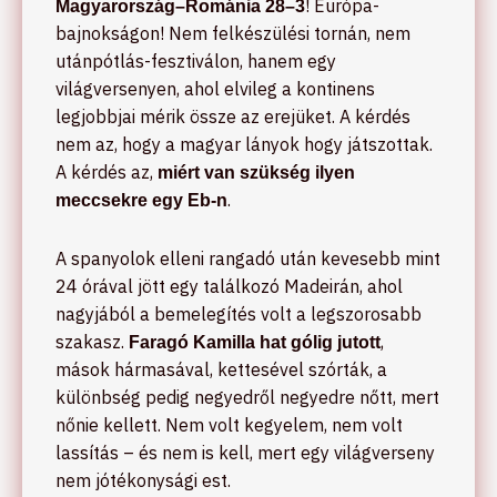
! Európa-
Magyarország–Románia 28–3
bajnokságon! Nem felkészülési tornán, nem
utánpótlás-fesztiválon, hanem egy
világversenyen, ahol elvileg a kontinens
legjobbjai mérik össze az erejüket. A kérdés
nem az, hogy a magyar lányok hogy játszottak.
A kérdés az,
miért van szükség ilyen
.
meccsekre egy Eb-n
A spanyolok elleni rangadó után kevesebb mint
24 órával jött egy találkozó Madeirán, ahol
nagyjából a bemelegítés volt a legszorosabb
szakasz.
,
Faragó Kamilla hat gólig jutott
mások hármasával, kettesével szórták, a
különbség pedig negyedről negyedre nőtt, mert
nőnie kellett. Nem volt kegyelem, nem volt
lassítás – és nem is kell, mert egy világverseny
nem jótékonysági est.