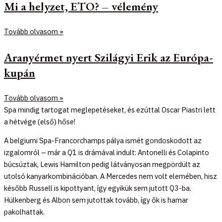
Mi a helyzet, ETO? – vélemény
Tovább olvasom »
Aranyérmet nyert Szilágyi Erik az Európa-
kupán
Tovább olvasom »
Spa mindig tartogat meglepetéseket, és ezúttal Oscar Piastri lett
a hétvége (első) hőse!
A belgiumi Spa-Francorchamps pálya ismét gondoskodott az
izgalomról – már a Q1 is drámával indult: Antonelli és Colapinto
búcsúztak, Lewis Hamilton pedig látványosan megpördült az
utolsó kanyarkombinációban. A Mercedes nem volt elemében, hisz
később Russell is kipottyant, így egyikük sem jutott Q3-ba.
Hülkenberg és Albon sem jutottak tovább, így ők is hamar
pakolhattak.