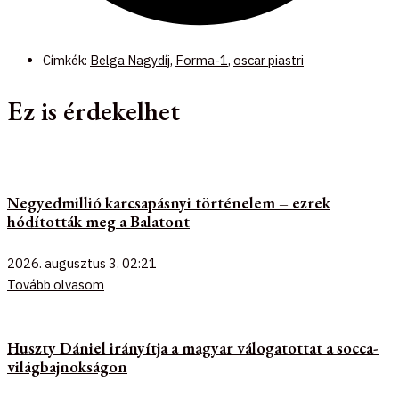
Címkék:
Belga Nagydíj
,
Forma-1
,
oscar piastri
Ez is érdekelhet
Negyedmillió karcsapásnyi történelem – ezrek
hódították meg a Balatont
2026. augusztus 3.
02:21
Tovább olvasom
Huszty Dániel irányítja a magyar válogatottat a socca-
világbajnokságon