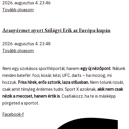
2026. augusztus 4.
23:46
Tovább olvasom
Aranyérmet nyert Szilágyi Erik az Európa-kupán
2026. augusztus 4.
23:48
Tovább olvasom
Nem egy szokásos sporthírportál, hanem
egy új nézőpont
. Nálunk
minden belefér: foci, kosár, kézi, UFC, darts – ha mozog, mi
hozzuk.
Friss hírek, erős sztorik, laza stílusban.
Nem tolunk rizsát,
csak amit tényleg érdemes tudni. Sport X azoknak,
akik nem csak
nézik a meccset, hanem értik is
. Csatlakozz, ha te is másképp
pörgeted a sportot.
Facebook-f