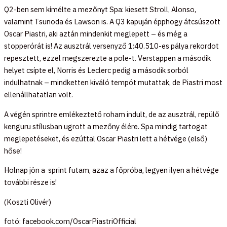
Q2-ben sem kímélte a mezőnyt Spa: kiesett Stroll, Alonso,
valamint Tsunoda és Lawson is. A Q3 kapuján épphogy átcsúszott
Oscar Piastri, aki aztán mindenkit meglepett – és még a
stopperórát is! Az ausztrál versenyző 1:40.510-es pálya rekordot
repesztett, ezzel megszerezte a pole-t. Verstappen a második
helyet csípte el, Norris és Leclerc pedig a második sorból
indulhatnak – mindketten kiváló tempót mutattak, de Piastri most
ellenállhatatlan volt.
A végén sprintre emlékeztető roham indult, de az ausztrál, repülő
kenguru stílusban ugrott a mezőny élére. Spa mindig tartogat
meglepetéseket, és ezúttal Oscar Piastri lett a hétvége (első)
hőse!
Holnap jön a sprint futam, azaz a főpróba, legyen ilyen a hétvége
további része is!
(Koszti Olivér)
fotó: facebook.com/OscarPiastriOfficial