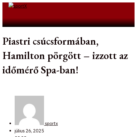
Skip
to
Search
content
Piastri csúcsformában,
Hamilton pörgött – izzott az
időmérő Spa-ban!
sportx
július 26, 2025