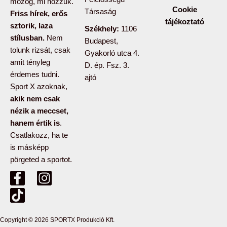
mozog, mi hozzuk.
Cookie
Társaság
Friss hírek, erős
tájékoztató
sztorik, laza
Székhely:
1106
stílusban.
Nem
Budapest,
tolunk rizsát, csak
Gyakorló utca 4.
amit tényleg
D. ép. Fsz. 3.
érdemes tudni.
ajtó
Sport X azoknak,
akik nem csak
nézik a meccset,
hanem értik is
.
Csatlakozz, ha te
is másképp
pörgeted a sportot.
F
T
I
a
i
n
c
k
s
e
t
t
b
o
a
Copyright © 2026 SPORTX Produkció Kft.