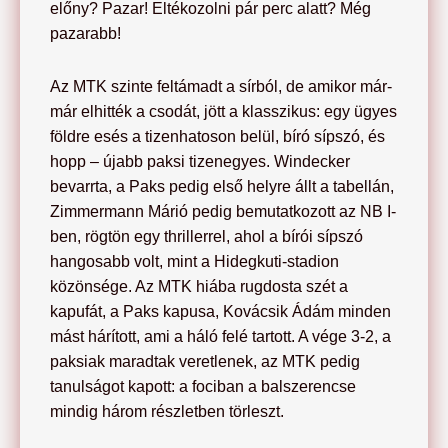
előny? Pazar! Eltékozolni pár perc alatt? Még
pazarabb!
Az MTK szinte feltámadt a sírból, de amikor már-
már elhitték a csodát, jött a klasszikus: egy ügyes
földre esés a tizenhatoson belül, bíró sípszó, és
hopp – újabb paksi tizenegyes. Windecker
bevarrta, a Paks pedig első helyre állt a tabellán,
Zimmermann Márió pedig bemutatkozott az NB I-
ben, rögtön egy thrillerrel, ahol a bírói sípszó
hangosabb volt, mint a Hidegkuti-stadion
közönsége. Az MTK hiába rugdosta szét a
kapufát, a Paks kapusa, Kovácsik Ádám minden
mást hárított, ami a háló felé tartott. A vége 3-2, a
paksiak maradtak veretlenek, az MTK pedig
tanulságot kapott: a fociban a balszerencse
mindig három részletben törleszt.