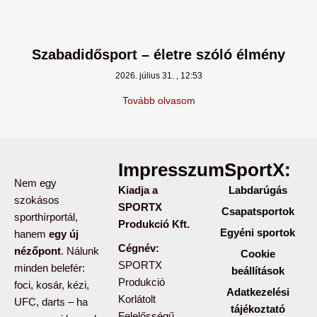
Szabadidősport – életre szóló élmény
2026. július 31.
12:53
Tovább olvasom
Impresszum:
SportX:
Nem egy
Kiadja a
Labdarúgás
szokásos
SPORTX
Csapatsportok
sporthírportál,
Produkció Kft.
Egyéni sportok
hanem
egy új
Cégnév:
nézőpont
. Nálunk
Cookie
SPORTX
minden belefér:
beállítások
Produkció
foci, kosár, kézi,
Adatkezelési
Korlátolt
UFC, darts – ha
tájékoztató
Felelősségű