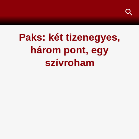
Skip
Sea
to
content
Paks: két tizenegyes,
három pont, egy
szívroham