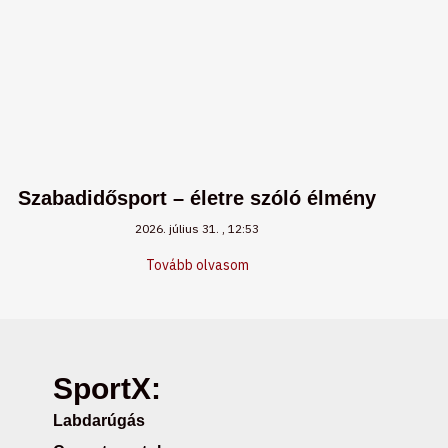
Szabadidősport – életre szóló élmény
2026. július 31.
12:53
Tovább olvasom
SportX:
Labdarúgás