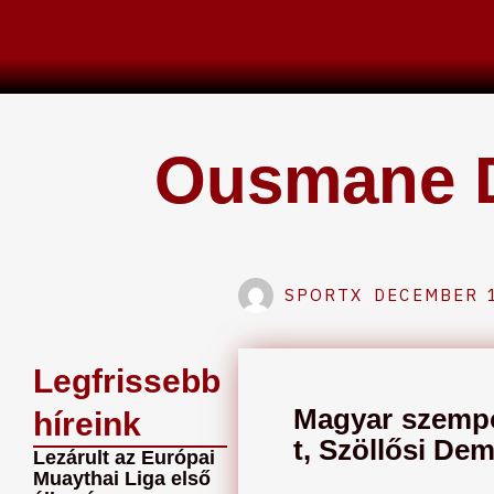
Skip
to
content
Ousmane De
SPORTX
DECEMBER 1
Legfrissebb
Magyar szempon
híreink
t, Szöllősi Dem
Lezárult az Európai
Muaythai Liga első