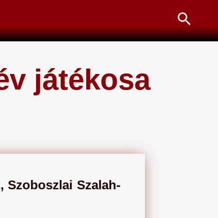
Searc
év játékosa
, Szoboszlai Szalah-