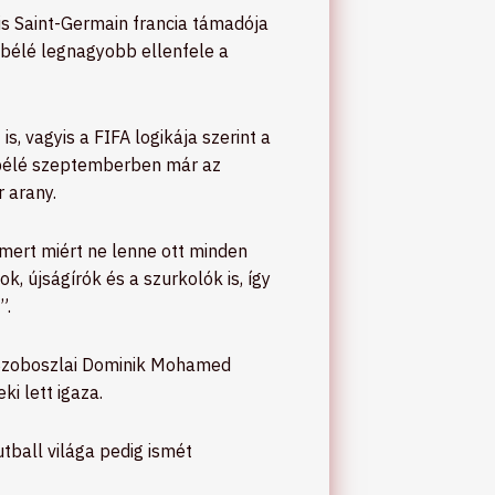
is Saint-Germain francia támadója
embélé legnagyobb ellenfele a
 vagyis a FIFA logikája szerint a
embélé szeptemberben már az
 arany.
 mert miért ne lenne ott minden
 újságírók és a szurkolók is, így
”.
 Szoboszlai Dominik Mohamed
i lett igaza.
ball világa pedig ismét