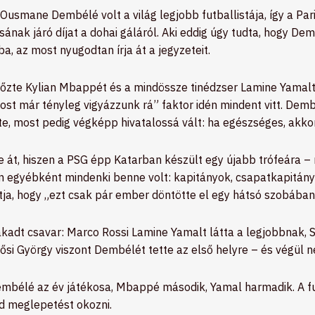
Ousmane Dembélé volt a világ legjobb futballistája, így a Par
sának járó díjat a dohai gáláról. Aki eddig úgy tudta, hogy D
a, az most nyugodtan írja át a jegyzeteit.
te Kylian Mbappét és a mindössze tinédzser Lamine Yamalt is,
most már tényleg vigyázzunk rá” faktor idén mindent vitt. D
te, most pedig végképp hivatalossá vált: ha egészséges, akkor
e át, hiszen a PSG épp Katarban készült egy újabb trófeára –
 egyébként mindenki benne volt: kapitányok, csapatkapitányok,
ja, hogy „ezt csak pár ember döntötte el egy hátsó szobában
kadt csavar: Marco Rossi Lamine Yamalt látta a legjobbnak,
ősi György viszont Dembélét tette az első helyre – és végül nek
mbélé az év játékosa, Mbappé második, Yamal harmadik. A fut
ud meglepetést okozni.