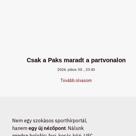
Csak a Paks maradt a partvonalon
2026. július 30.
23:43
Tovább olvasom
Nem egy szokásos sporthírportál,
hanem
. Nálunk
egy új nézőpont
minden belefér: foci, kosár, kézi, UFC,