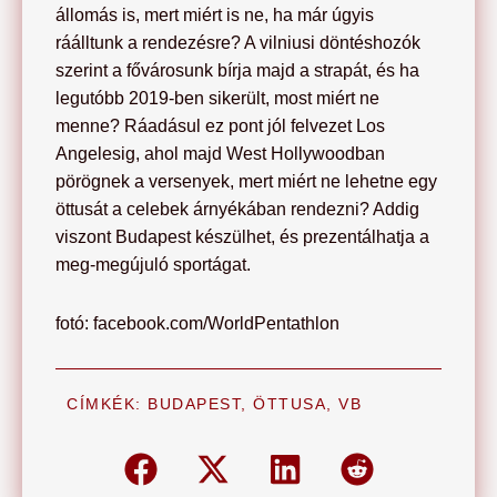
állomás is, mert miért is ne, ha már úgyis
ráálltunk a rendezésre? A vilniusi döntéshozók
szerint a fővárosunk bírja majd a strapát, és ha
legutóbb 2019-ben sikerült, most miért ne
menne? Ráadásul ez pont jól felvezet Los
Angelesig, ahol majd West Hollywoodban
pörögnek a versenyek, mert miért ne lehetne egy
öttusát a celebek árnyékában rendezni? Addig
viszont Budapest készülhet, és prezentálhatja a
meg-megújuló sportágat.
fotó: facebook.com/WorldPentathlon
CÍMKÉK:
BUDAPEST
,
ÖTTUSA
,
VB