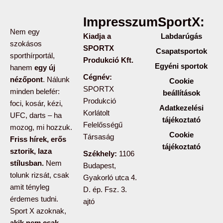
Impresszum:
SportX:
Nem egy
Kiadja a
Labdarúgás
szokásos
SPORTX
Csapatsportok
sporthírportál,
Produkció Kft.
Egyéni sportok
hanem
egy új
Cégnév:
nézőpont
. Nálunk
Cookie
SPORTX
minden belefér:
beállítások
Produkció
foci, kosár, kézi,
Adatkezelési
Korlátolt
UFC, darts – ha
tájékoztató
Felelősségű
mozog, mi hozzuk.
Cookie
Társaság
Friss hírek, erős
tájékoztató
sztorik, laza
Székhely:
1106
stílusban.
Nem
Budapest,
tolunk rizsát, csak
Gyakorló utca 4.
amit tényleg
D. ép. Fsz. 3.
érdemes tudni.
ajtó
Sport X azoknak,
akik nem csak