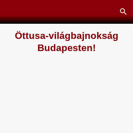
Skip
Sea
to
content
Öttusa-világbajnokság
Budapesten!