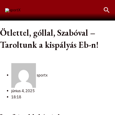
Skip
Sea
to
content
Ötlettel, góllal, Szabóval –
Taroltunk a kispályás Eb-n!
sportx
június 4, 2025
18:18