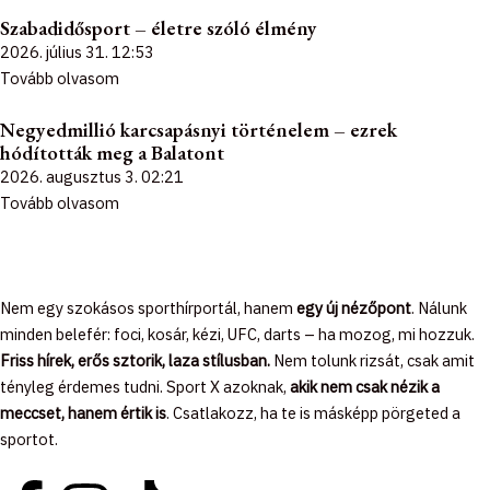
Szabadidősport – életre szóló élmény
2026. július 31.
12:53
Tovább olvasom
Negyedmillió karcsapásnyi történelem – ezrek
hódították meg a Balatont
2026. augusztus 3.
02:21
Tovább olvasom
Nem egy szokásos sporthírportál, hanem
egy új nézőpont
. Nálunk
minden belefér: foci, kosár, kézi, UFC, darts – ha mozog, mi hozzuk.
Friss hírek, erős sztorik, laza stílusban.
Nem tolunk rizsát, csak amit
tényleg érdemes tudni. Sport X azoknak,
akik nem csak nézik a
meccset, hanem értik is
. Csatlakozz, ha te is másképp pörgeted a
sportot.