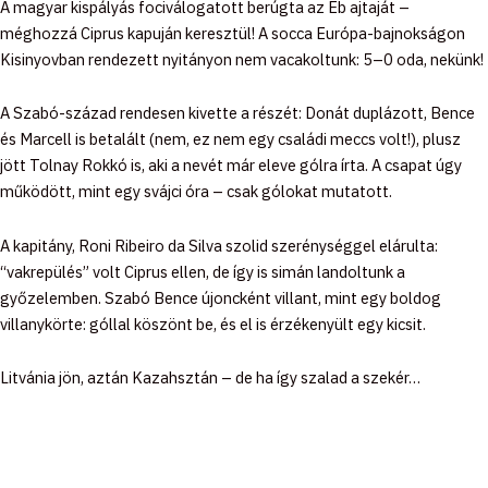
A magyar kispályás fociválogatott berúgta az Eb ajtaját –
méghozzá Ciprus kapuján keresztül! A socca Európa-bajnokságon
Kisinyovban rendezett nyitányon nem vacakoltunk: 5–0 oda, nekünk!
A Szabó-század rendesen kivette a részét: Donát duplázott, Bence
és Marcell is betalált (nem, ez nem egy családi meccs volt!), plusz
jött Tolnay Rokkó is, aki a nevét már eleve gólra írta. A csapat úgy
működött, mint egy svájci óra – csak gólokat mutatott.
A kapitány, Roni Ribeiro da Silva szolid szerénységgel elárulta:
“vakrepülés” volt Ciprus ellen, de így is simán landoltunk a
győzelemben. Szabó Bence újoncként villant, mint egy boldog
villanykörte: góllal köszönt be, és el is érzékenyült egy kicsit.
Litvánia jön, aztán Kazahsztán – de ha így szalad a szekér…