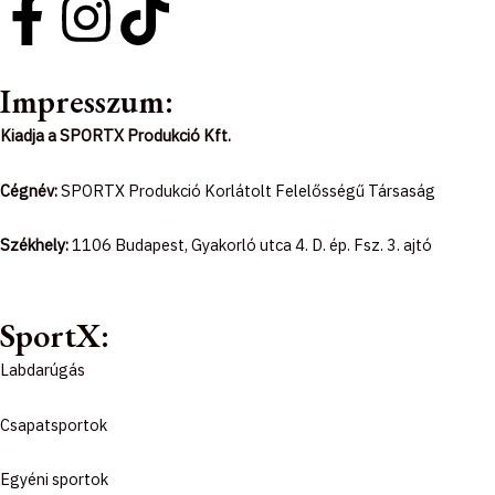
F
I
T
a
n
i
Impresszum:
c
s
k
Kiadja a SPORTX Produkció Kft.
e
t
t
Cégnév:
SPORTX Produkció Korlátolt Felelősségű Társaság
b
a
o
Székhely:
1106 Budapest, Gyakorló utca 4. D. ép. Fsz. 3. ajtó
o
g
k
o
r
SportX:
Labdarúgás
k
a
Csapatsportok
-
m
Egyéni sportok