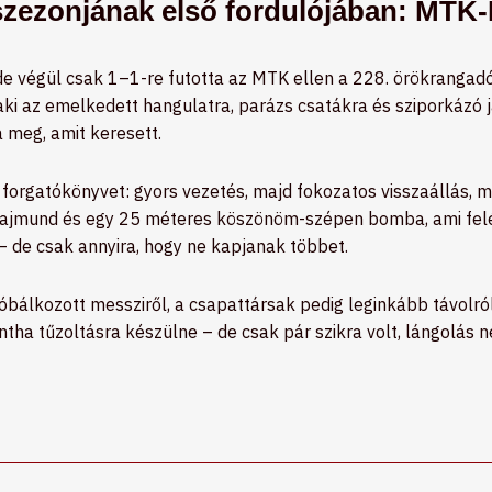
 szezonjának első fordulójában: MTK
de végül csak 1–1-re futotta az MTK ellen a 228. örökrangadón
aki az emelkedett hangulatra, parázs csatákra és sziporkázó j
a meg, amit keresett.
 forgatókönyvet: gyors vezetés, majd fokozatos visszaállás, 
 Rajmund és egy 25 méteres köszönöm-szépen bomba, ami felé
 de csak annyira, hogy ne kapjanak többet.
róbálkozott messziről, a csapattársak pedig leginkább távolró
ntha tűzoltásra készülne – de csak pár szikra volt, lángolás 