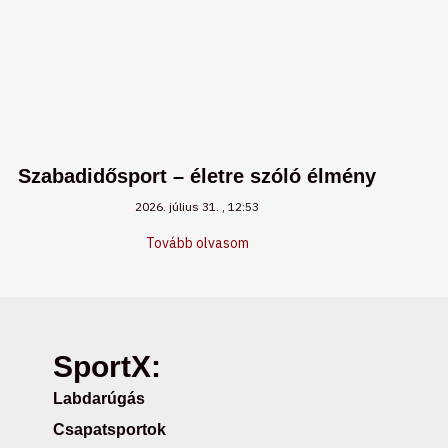
Szabadidősport – életre szóló élmény
2026. július 31.
12:53
Tovább olvasom
SportX:
Labdarúgás
Csapatsportok