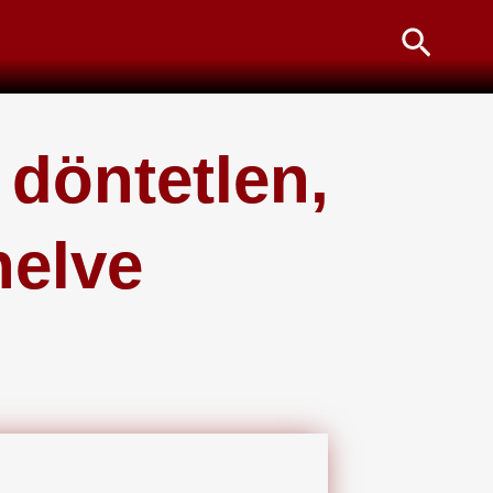
Searc
döntetlen,
helve