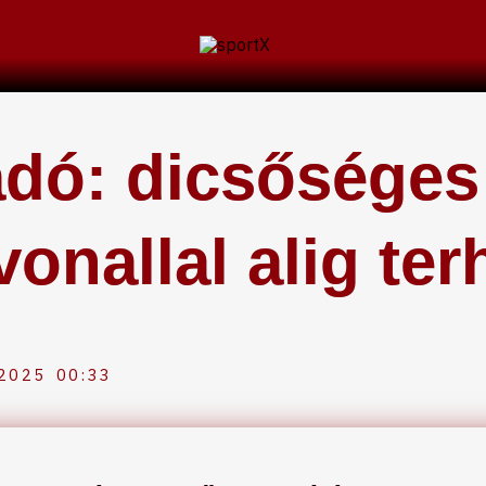
dó: dicsőséges 
vonallal alig ter
 2025
00:33