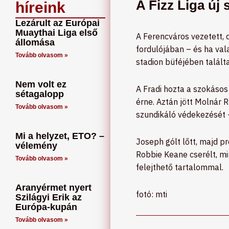
A Fizz Liga új
híreink
Lezárult az Európai
Muaythai Liga első
A Ferencváros vezetett, 
állomása
fordulójában – és ha val
Tovább olvasom »
stadion büféjében talált
Nem volt ez
A Fradi hozta a szokásos
sétagalopp
érne. Aztán jött Molnár
Tovább olvasom »
szundikáló védekezését –
Mi a helyzet, ETO? –
Joseph gólt lőtt, majd p
vélemény
Robbie Keane cserélt, mi
Tovább olvasom »
felejthető tartalommal.
Aranyérmet nyert
fotó: mti
Szilágyi Erik az
Európa-kupán
Tovább olvasom »