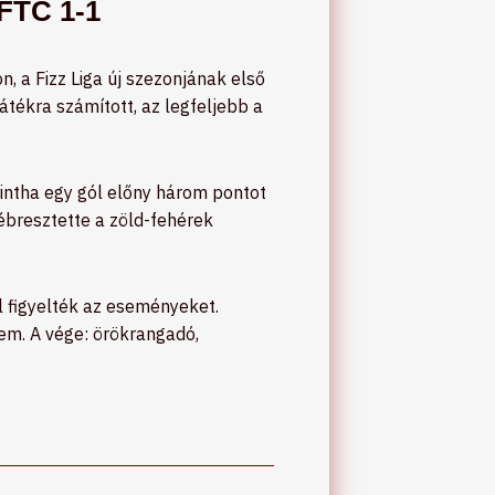
-FTC 1-1
, a Fizz Liga új szezonjának első
átékra számított, az legfeljebb a
mintha egy gól előny három pontot
bresztette a zöld-fehérek
l figyelték az eseményeket.
nem. A vége: örökrangadó,