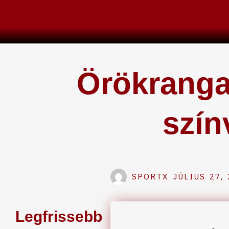
Skip
to
content
Örökranga
szín
SPORTX
JÚLIUS 27,
Legfrissebb