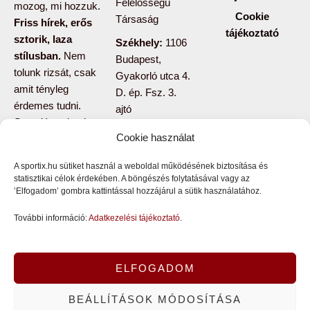
Felelősségű
mozog, mi hozzuk.
Cookie
Társaság
Friss hírek, erős
tájékoztató
sztorik, laza
Székhely:
1106
stílusban.
Nem
Budapest,
tolunk rizsát, csak
Gyakorló utca 4.
amit tényleg
D. ép. Fsz. 3.
érdemes tudni.
ajtó
Sport X azoknak,
Cookie használat
akik nem csak
nézik a meccset,
A sportix.hu sütiket használ a weboldal működésének biztosítása és
hanem értik is
.
statisztikai célok érdekében. A böngészés folytatásával vagy az
Csatlakozz, ha te
’Elfogadom’ gombra kattintással hozzájárul a sütik használatához.
is másképp
További információ:
Adatkezelési tájékoztató
.
pörgeted a sportot.
F
T
I
a
i
n
ELFOGADOM
c
k
s
e
t
t
BEÁLLÍTÁSOK MÓDOSÍTÁSA
b
o
a
Copyright © 2026 SPORTX Produkció Kft.