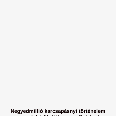
Negyedmillió karcsapásnyi történelem