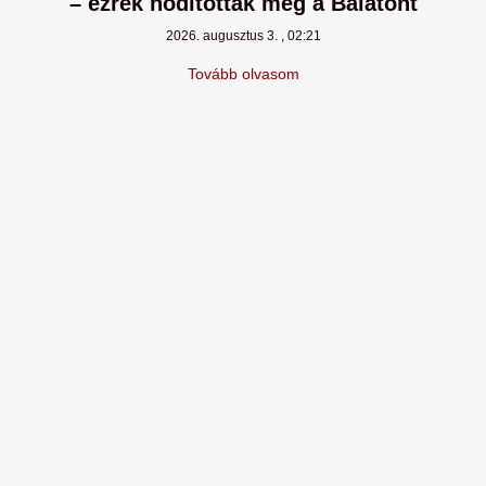
– ezrek hódították meg a Balatont
2026. augusztus 3.
02:21
Tovább olvasom