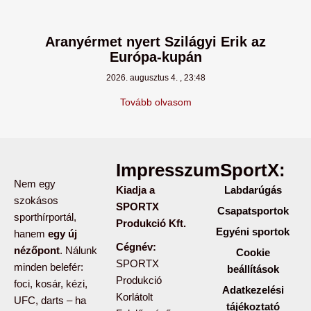
Aranyérmet nyert Szilágyi Erik az
Európa-kupán
2026. augusztus 4.
23:48
Tovább olvasom
Impresszum:
SportX:
Nem egy
Kiadja a
Labdarúgás
szokásos
SPORTX
Csapatsportok
sporthírportál,
Produkció Kft.
Egyéni sportok
hanem
egy új
Cégnév:
nézőpont
. Nálunk
Cookie
SPORTX
minden belefér:
beállítások
Produkció
foci, kosár, kézi,
Adatkezelési
Korlátolt
UFC, darts – ha
tájékoztató