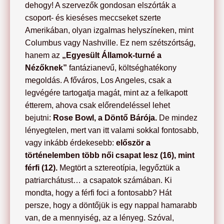
dehogy! A szervezők gondosan elszórták a
csoport- és kieséses meccseket szerte
Amerikában, olyan izgalmas helyszíneken, mint
Columbus vagy Nashville. Ez nem szétszórtság,
hanem az
„Egyesült Államok-turné a
Nézőknek”
fantázianevű, költséghatékony
megoldás. A főváros, Los Angeles, csak a
legvégére tartogatja magát, mint az a felkapott
étterem, ahova csak előrendeléssel lehet
bejutni:
Rose Bowl, a Döntő Bárója.
De mindez
lényegtelen, mert van itt valami sokkal fontosabb,
vagy inkább érdekesebb:
először a
történelemben több női csapat lesz (16), mint
férfi (12).
Megtört a sztereotípia, legyőztük a
patriarchátust… a csapatok számában. Ki
mondta, hogy a férfi foci a fontosabb? Hát
persze, hogy a döntőjük is egy nappal hamarabb
van, de a mennyiség, az a lényeg. Szóval,