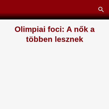
Skip
Sea
to
content
Olimpiai foci: A nők a
többen lesznek