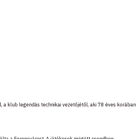
, a klub legendás technikai vezetőjétől, aki 78 éves korában
gálta a Ferencvárost. A játékosok mögött csendben