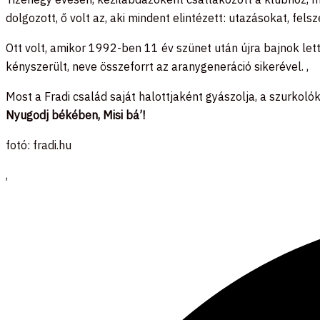
dolgozott, ő volt az, aki mindent elintézett: utazásokat, fels
Ott volt, amikor 1992-ben 11 év szünet után újra bajnok lett
kényszerült, neve összeforrt az aranygeneráció sikerével. ,
Most a Fradi család saját halottjaként gyászolja, a szurkoló
Nyugodj békében, Misi bá’!
fotó: fradi.hu
,