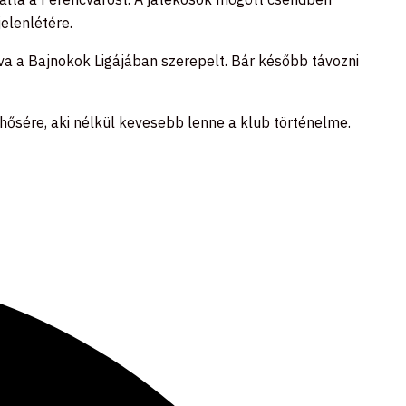
jelenlétére.
jtva a Bajnokok Ligájában szerepelt. Bár később távozni
 hősére, aki nélkül kevesebb lenne a klub történelme.