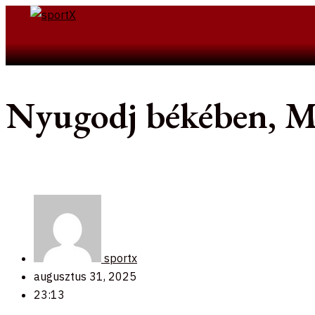
Skip
to
Search
content
Nyugodj békében, Mi
sportx
augusztus 31, 2025
23:13