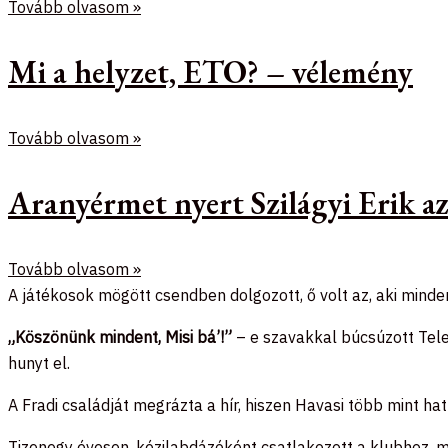
Tovább olvasom »
Mi a helyzet, ETO? – vélemény
Tovább olvasom »
Aranyérmet nyert Szilágyi Erik 
Tovább olvasom »
A játékosok mögött csendben dolgozott, ő volt az, aki minden
„Köszönünk mindent, Misi bá’!”
– e szavakkal búcsúzott Telek
hunyt el.
A Fradi családját megrázta a hír, hiszen Havasi több mint hat
Tizenegy évesen, kézilabdázóként csatlakozott a klubhoz, 