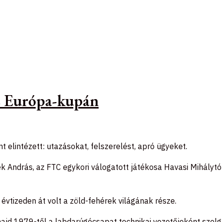
az Európa-kupán
t elintézett: utazásokat, felszerelést, apró ügyeket.
 András, az FTC egykori válogatott játékosa Havasi Mihálytól
 évtizeden át volt a zöld-fehérek világának része.
majd 1979-től a labdarúgócsapat technikai vezetőjeként szol