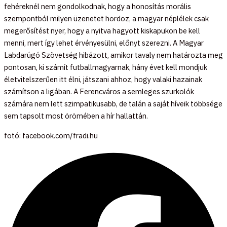
fehéreknél nem gondolkodnak, hogy a honosítás morális
szempontból milyen üzenetet hordoz, a magyar néplélek csak
megerősítést nyer, hogy a nyitva hagyott kiskapukon be kell
menni, mert így lehet érvényesülni, előnyt szerezni. A Magyar
Labdarúgó Szövetség hibázott, amikor tavaly nem határozta meg
pontosan, ki számít futballmagyarnak, hány évet kell mondjuk
életvitelszerűen itt élni, játszani ahhoz, hogy valaki hazainak
számítson a ligában. A Ferencváros a semleges szurkolók
számára nem lett szimpatikusabb, de talán a saját híveik többsége
sem tapsolt most örömében a hír hallattán.
fotó: facebook.com/fradi.hu