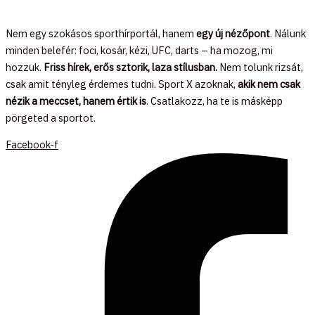
Nem egy szokásos sporthírportál, hanem
egy új nézőpont
. Nálunk
minden belefér: foci, kosár, kézi, UFC, darts – ha mozog, mi
hozzuk.
Friss hírek, erős sztorik, laza stílusban.
Nem tolunk rizsát,
csak amit tényleg érdemes tudni. Sport X azoknak,
akik nem csak
nézik a meccset, hanem értik is
. Csatlakozz, ha te is másképp
pörgeted a sportot.
Facebook-f