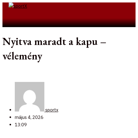
Skip
to
Search
content
Nyitva maradt a kapu –
vélemény
sportx
május 4, 2026
13:09