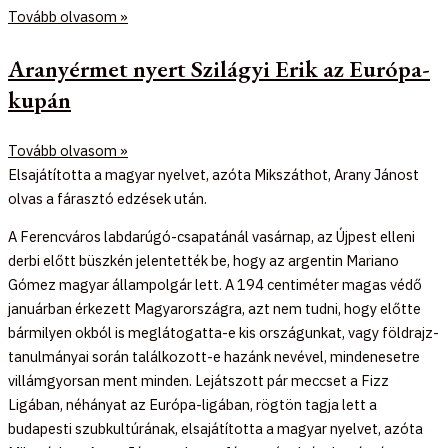
Tovább olvasom »
Aranyérmet nyert Szilágyi Erik az Európa-
kupán
Tovább olvasom »
Elsajátította a magyar nyelvet, azóta Mikszáthot, Arany Jánost
olvas a fárasztó edzések után.
A Ferencváros labdarúgó-csapatánál vasárnap, az Újpest elleni
derbi előtt büszkén jelentették be, hogy az argentin Mariano
Gómez magyar állampolgár lett. A 194 centiméter magas védő
januárban érkezett Magyarországra, azt nem tudni, hogy előtte
bármilyen okból is meglátogatta-e kis országunkat, vagy földrajz-
tanulmányai során találkozott-e hazánk nevével, mindenesetre
villámgyorsan ment minden. Lejátszott pár meccset a Fizz
Ligában, néhányat az Európa-ligában, rögtön tagja lett a
budapesti szubkultúrának, elsajátította a magyar nyelvet, azóta