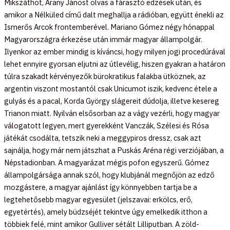
Mikszáthot, Arany Jánost olvas a fárasztó edzések után, és
amikor a Nélküled című dalt meghallja a rádióban, együtt énekli az
Ismerős Arcok frontemberével. Mariano Gómez négy hónappal
Magyarországra érkezése után immár magyar állampolgár.
Ilyenkor az ember mindig is kíváncsi, hogy milyen jogi procedúrával
lehet ennyire gyorsan eljutni az útlevélig, hiszen gyakran a határon
túlra szakadt kérvényezők bürokratikus falakba ütköznek, az
argentin viszont mostantól csak Unicumot iszik, kedvenc étele a
gulyás és a pacal, Korda György slágereit dúdolja, illetve kesereg
Trianon miatt. Nyilván elsősorban az a vágy vezérli, hogy magyar
válogatott legyen, mert gyerekként Vanczák, Szélesi és Rósa
játékát csodálta, tetszik neki a meggypiros dressz, csak azt
sajnálja, hogy már nem játszhat a Puskás Aréna régi verziójában, a
Népstadionban. A magyarázat mégis pofon egyszerű. Gómez
állampolgársága annak szól, hogy klubjánál megnőjön az edző
mozgástere, a magyar ajánlást így könnyebben tartja be a
legtehetősebb magyar egyesület (jelszavai: erkölcs, erő,
egyetértés), amely büdzséjét tekintve úgy emelkedik itthon a
többiek felé, mint amikor Gulliver sétált Lilliputban. A zöld-