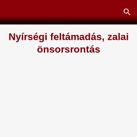
Skip
Sea
to
content
Nyírségi feltámadás, zalai
önsorsrontás