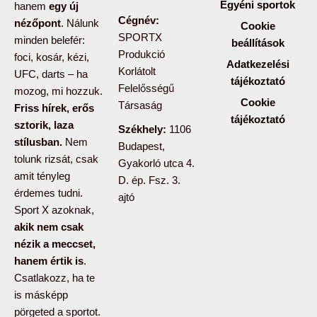
Egyéni sportok
hanem
egy új
Cégnév:
nézőpont
. Nálunk
Cookie
SPORTX
minden belefér:
beállítások
Produkció
foci, kosár, kézi,
Adatkezelési
Korlátolt
UFC, darts – ha
tájékoztató
Felelősségű
mozog, mi hozzuk.
Cookie
Társaság
Friss hírek, erős
tájékoztató
sztorik, laza
Székhely:
1106
stílusban.
Nem
Budapest,
tolunk rizsát, csak
Gyakorló utca 4.
amit tényleg
D. ép. Fsz. 3.
érdemes tudni.
ajtó
Sport X azoknak,
akik nem csak
nézik a meccset,
hanem értik is
.
Csatlakozz, ha te
is másképp
pörgeted a sportot.