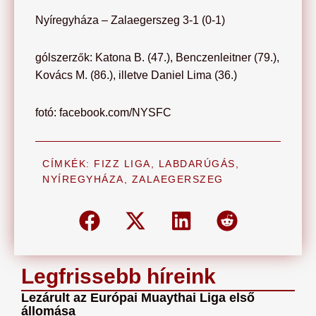
Nyíregyháza – Zalaegerszeg 3-1 (0-1)
gólszerzők: Katona B. (47.), Benczenleitner (79.),
Kovács M. (86.), illetve Daniel Lima (36.)
fotó: facebook.com/NYSFC
CÍMKÉK:
FIZZ LIGA
,
LABDARÚGÁS
,
NYÍREGYHÁZA
,
ZALAEGERSZEG
Legfrissebb híreink
Lezárult az Európai Muaythai Liga első
állomása