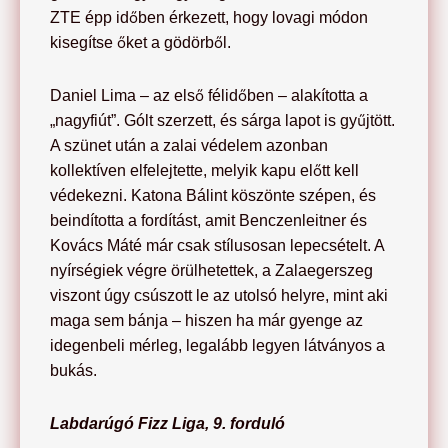
ZTE épp időben érkezett, hogy lovagi módon
kisegítse őket a gödörből.
Daniel Lima – az első félidőben – alakította a
„nagyfiút”. Gólt szerzett, és sárga lapot is gyűjtött.
A szünet után a zalai védelem azonban
kollektíven elfelejtette, melyik kapu előtt kell
védekezni. Katona Bálint köszönte szépen, és
beindította a fordítást, amit Benczenleitner és
Kovács Máté már csak stílusosan lepecsételt. A
nyírségiek végre örülhetettek, a Zalaegerszeg
viszont úgy csúszott le az utolsó helyre, mint aki
maga sem bánja – hiszen ha már gyenge az
idegenbeli mérleg, legalább legyen látványos a
bukás.
Labdarúgó Fizz Liga, 9. forduló