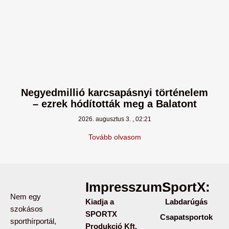
Negyedmillió karcsapásnyi történelem
– ezrek hódították meg a Balatont
2026. augusztus 3.
02:21
Tovább olvasom
Impresszum:
SportX:
Nem egy
Kiadja a
Labdarúgás
szokásos
SPORTX
Csapatsportok
sporthírportál,
Produkció Kft.