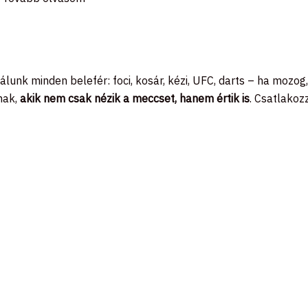
Nálunk minden belefér: foci, kosár, kézi, UFC, darts – ha mozog
nak,
akik nem csak nézik a meccset, hanem értik is
. Csatlakoz