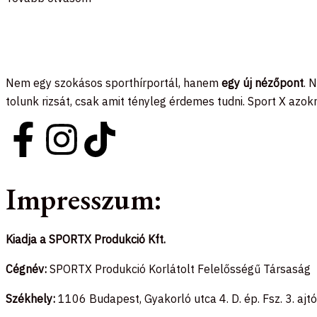
Nem egy szokásos sporthírportál, hanem
egy új nézőpont
. 
tolunk rizsát, csak amit tényleg érdemes tudni. Sport X azok
F
I
T
a
n
i
Impresszum:
c
s
k
e
t
t
Kiadja a SPORTX Produkció Kft.
b
a
o
Cégnév:
SPORTX Produkció Korlátolt Felelősségű Társaság
Székhely:
1106 Budapest, Gyakorló utca 4. D. ép. Fsz. 3. ajtó
o
g
k