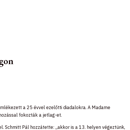
ágon
lékezett a 25 évvel ezelőtti diadalokra. A Madame
mozással fokozták a jetlag-et.
. Schmitt Pál hozzátette: „akkor is a 13. helyen végeztünk,