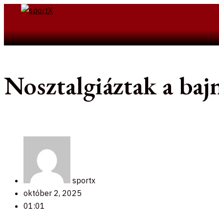
Skip
to
Search
content
Nosztalgiáztak a ba
sportx
október 2, 2025
01:01