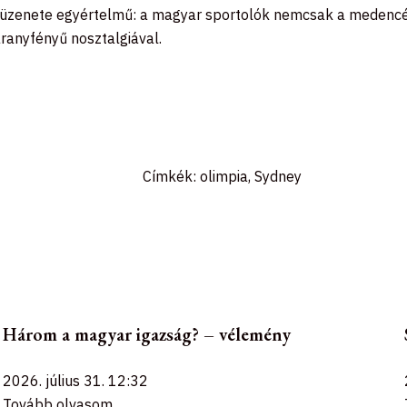
te üzenete egyértelmű: a magyar sportolók nemcsak a medenc
ranyfényű nosztalgiával.
Címkék:
olimpia
,
Sydney
Három a magyar igazság? – vélemény
2026. július 31.
12:32
Tovább olvasom