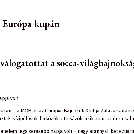
az Európa-kupán
 válogatottat a socca-világbajnoks
pja volt.
kan – a MOB és az Olimpiai Bajnokok Klubja gálavacsorán em
áztak: vízipólósok, birkózók, öttusázók, akik anno az éremhal
énelem legsikeresebb napja volt – négy arannyal, két ezüsttel