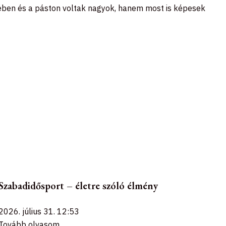
ében és a páston voltak nagyok, hanem most is képesek
Szabadidősport – életre szóló élmény
2026. július 31.
12:53
Tovább olvasom