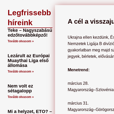
Legfrissebb
A cél a visszaj
híreink
Teke – Nagyszabású
edzőtovábbképző!
Ukrajna ellen kezdünk, És
Tovább olvasom »
Nemzetek Ligája B divízió
gyakorlatban meg majd szá
Lezárult az Európai
jegyek, bérletek, elővásár
Muaythai Liga első
állomása
Menetrend:
Tovább olvasom »
március 28.
Nem volt ez
Magyarország–Szlovénia
sétagalopp
Tovább olvasom »
március 31.
Magyarország–Görögorsz
Mi a helyzet, ETO? –