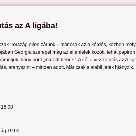
utás az A ligába!
zak-Írország ellen zárunk – már csak az a kérdés, közben melyik
jában Georgia szerepel még az ellenfelek között, tehát papíron n
moljuk, hány pont „maradt benne”. A cél a visszajutás az A ligáb
lás, aranyszint – minden adott. Már csak a stabil játék hiányzik.
 18.00
ág 19.00