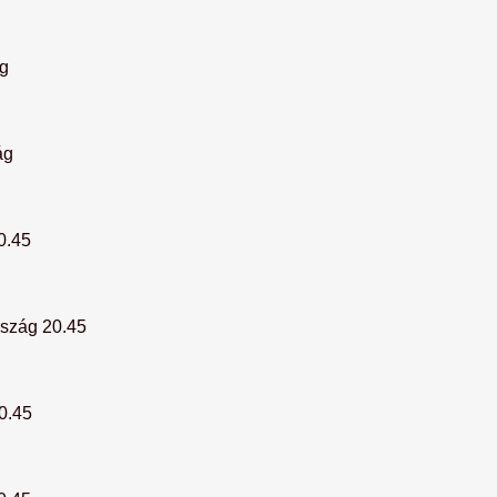
g
ág
0.45
szág 20.45
0.45