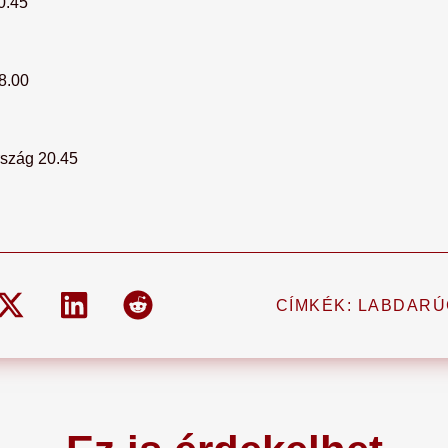
0.45
8.00
szág 20.45
CÍMKÉK:
LABDARÚ