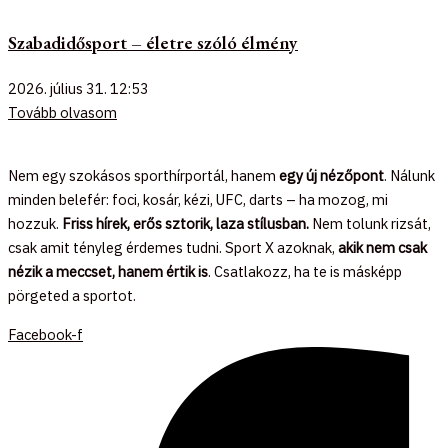
Szabadidősport – életre szóló élmény
2026. július 31.
12:53
Tovább olvasom
Nem egy szokásos sporthírportál, hanem
egy új nézőpont
. Nálunk
minden belefér: foci, kosár, kézi, UFC, darts – ha mozog, mi
hozzuk.
Friss hírek, erős sztorik, laza stílusban.
Nem tolunk rizsát,
csak amit tényleg érdemes tudni. Sport X azoknak,
akik nem csak
nézik a meccset, hanem értik is
. Csatlakozz, ha te is másképp
pörgeted a sportot.
Facebook-f