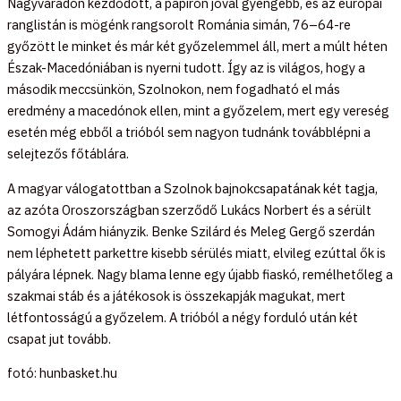
Nagyváradon kezdődött, a papíron jóval gyengébb, és az európai
ranglistán is mögénk rangsorolt Románia simán, 76–64-re
győzött le minket és már két győzelemmel áll, mert a múlt héten
Észak-Macedóniában is nyerni tudott. Így az is világos, hogy a
második meccsünkön, Szolnokon, nem fogadható el más
eredmény a macedónok ellen, mint a győzelem, mert egy vereség
esetén még ebből a trióból sem nagyon tudnánk továbblépni a
selejtezős főtáblára.
A magyar válogatottban a Szolnok bajnokcsapatának két tagja,
az azóta Oroszországban szerződő Lukács Norbert és a sérült
Somogyi Ádám hiányzik. Benke Szilárd és Meleg Gergő szerdán
nem léphetett parkettre kisebb sérülés miatt, elvileg ezúttal ők is
pályára lépnek. Nagy blama lenne egy újabb fiaskó, remélhetőleg a
szakmai stáb és a játékosok is összekapják magukat, mert
létfontosságú a győzelem. A trióból a négy forduló után két
csapat jut tovább.
fotó: hunbasket.hu