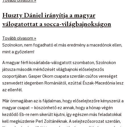
Tovább olvasom »
Huszty Dániel irányítja a magyar
válogatottat a socca-világbajnokságon
Tovább olvasom »
Szolnokon, nem fogadható el más eredmény a macedónok ellen,
mint a győzelem!
A magyar férfi kosárlabda-válogatott szombaton, Szolnokon
játssza második mérkőzését világbajnoki előselejtezős
csoportjában. Gasper Okorn csapata szerdán csúfos vereséget
szenvedett idegenben Romániától, ezúttal Észak-Macedónia lesz
az ellenfél.
Már önmagában az is fájdalmas, hogy előselejtezőre kényszerül a
magyar csapat – köszönhető ez annak, hogy a hónap végén
kezdődő Eb-re nem sikerült kijutni, így egészen más feladatokkal
kell megküzdenie Perl Zoltánéknak. A selejtezősorozat szerdán,