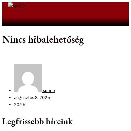
Skip
to
Search
content
Nincs hibalehetőség
sportx
augusztus 8, 2025
20:26
Legfrissebb híreink