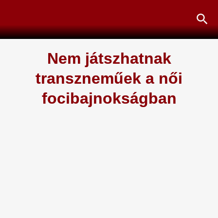
Skip
Sea
to
content
Nem játszhatnak
transzneműek a női
focibajnokságban