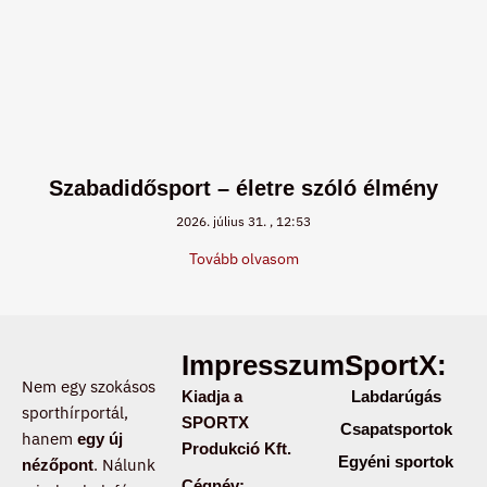
Szabadidősport – életre szóló élmény
2026. július 31.
12:53
Tovább olvasom
Impresszum:
SportX:
Nem egy szokásos
Kiadja a
Labdarúgás
sporthírportál,
SPORTX
Csapatsportok
hanem
egy új
Produkció Kft.
Egyéni sportok
. Nálunk
nézőpont
Cégnév: