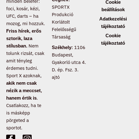
minden belefér:
Cookie
SPORTX
foci, kosár, kézi,
beállítások
Produkció
UFC, darts – ha
Adatkezelési
Korlátolt
mozog, mi hozzuk.
tájékoztató
Felelősségű
Friss hírek, erős
Cookie
Társaság
sztorik, laza
tájékoztató
Nem
stílusban.
1106
Székhely:
tolunk rizsát, csak
Budapest,
amit tényleg
Gyakorló utca 4.
érdemes tudni.
D. ép. Fsz. 3.
Sport X azoknak,
ajtó
akik nem csak
nézik a meccset,
.
hanem értik is
Csatlakozz, ha te
is másképp
pörgeted a
sportot.
F
T
I