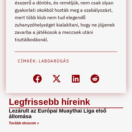
ésszerű a döntés, és reméljük, nem csak olyan
gyakorlati okokból hozták meg a szabályozást,
mert több klub nem tud elegendő
zuhanyzóhelységet kialakítani, hogy ne jöjjenek
zavarba a játékosok a meccsek utáni
tisztálkodásnál.
CÍMKÉK:
LABDARÚGÁS
Legfrissebb híreink
Lezárult az Európai Muaythai Liga első
állomása
Tovább olvasom »