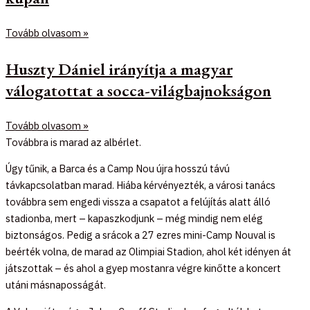
Tovább olvasom »
Huszty Dániel irányítja a magyar
válogatottat a socca-világbajnokságon
Tovább olvasom »
Továbbra is marad az albérlet.
Úgy tűnik, a Barca és a Camp Nou újra hosszú távú
távkapcsolatban marad. Hiába kérvényezték, a városi tanács
továbbra sem engedi vissza a csapatot a felújítás alatt álló
stadionba, mert – kapaszkodjunk – még mindig nem elég
biztonságos. Pedig a srácok a 27 ezres mini-Camp Nouval is
beérték volna, de marad az Olimpiai Stadion, ahol két idényen át
játszottak – és ahol a gyep mostanra végre kinőtte a koncert
utáni másnaposságát.