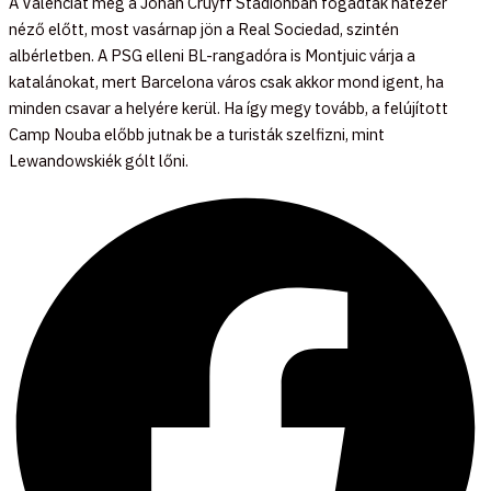
A Valenciát még a Johan Cruyff Stadionban fogadták hatezer
néző előtt, most vasárnap jön a Real Sociedad, szintén
albérletben. A PSG elleni BL-rangadóra is Montjuic várja a
katalánokat, mert Barcelona város csak akkor mond igent, ha
minden csavar a helyére kerül. Ha így megy tovább, a felújított
Camp Nouba előbb jutnak be a turisták szelfizni, mint
Lewandowskiék gólt lőni.