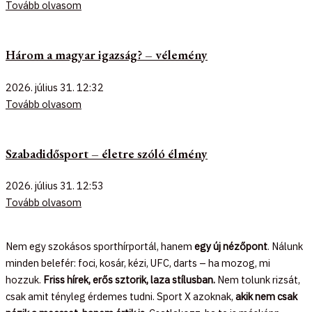
Tovább olvasom
Három a magyar igazság? – vélemény
2026. július 31.
12:32
Tovább olvasom
Szabadidősport – életre szóló élmény
2026. július 31.
12:53
Tovább olvasom
Nem egy szokásos sporthírportál, hanem
egy új nézőpont
. Nálunk
minden belefér: foci, kosár, kézi, UFC, darts – ha mozog, mi
hozzuk.
Friss hírek, erős sztorik, laza stílusban.
Nem tolunk rizsát,
csak amit tényleg érdemes tudni. Sport X azoknak,
akik nem csak