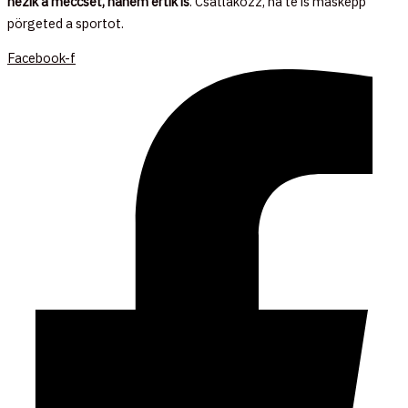
nézik a meccset, hanem értik is
. Csatlakozz, ha te is másképp
pörgeted a sportot.
Facebook-f