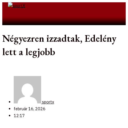
Skip
to
Search
content
Négyezren izzadtak, Edelény
lett a legjobb
sportx
február 16, 2026
12:17