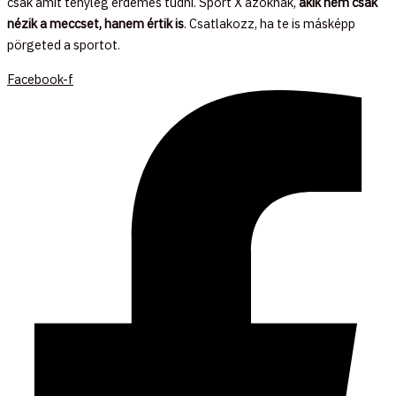
csak amit tényleg érdemes tudni. Sport X azoknak,
akik nem csak
nézik a meccset, hanem értik is
. Csatlakozz, ha te is másképp
pörgeted a sportot.
Facebook-f