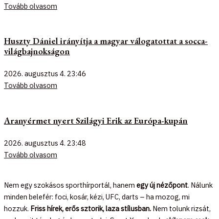
Tovább olvasom
Huszty Dániel irányítja a magyar válogatottat a socca-
világbajnokságon
2026. augusztus 4.
23:46
Tovább olvasom
Aranyérmet nyert Szilágyi Erik az Európa-kupán
2026. augusztus 4.
23:48
Tovább olvasom
Nem egy szokásos sporthírportál, hanem
egy új nézőpont
. Nálunk
minden belefér: foci, kosár, kézi, UFC, darts – ha mozog, mi
hozzuk.
Friss hírek, erős sztorik, laza stílusban.
Nem tolunk rizsát,