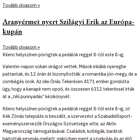
Tovább olvasom »
Aranyérmet nyert Szilágyi Erik az Európa-
kupán
Tovább olvasom »
Kilenc helyszínen pörögtek a pedálok reggel 8-tól este 8-ig.
Valentin-napon sokan virágot vettek. Mások inkább nyeregbe
pattantak, és 12 órán át bizonyították: a romantika jön-megy, de a
combégés örök. Az idei Óriás Tekerésen 4171 ember gondolta
úgy, hogy a kanapé nem opció, és összesen 6312 tekeréssel írták
át a „téli punnyadás” kézikönyvét.
Kilenc helyszínen pörögtek a pedálok reggel 8-tól este 8-ig, öt
Kék Zónás település is beszállt, a szervezést a Szabadidősport-
eseményszervezők Országos Szövetsége vitte, az Aktív
Magyarország támogatásával. Családok, kollégák, barátok
hajtottak egymás mellett, miközben ment a szurkolás és az élő